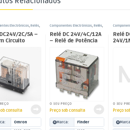
utos Relacionados
ntes Electrónicos
,
Relés
,
Componentes Electrónicos
,
Relés
,
Component
C24V
Relés DC24V
Relés DC2
 DC24V/2C/5A –
Relé DC 24V/4C/12A
Relé D
m Circuito
– Relé de Potência
24V/1
esso
R:3,2m
Impre
PREÇO
O SEU PREÇO
O SEU PR
sob consulta
Preço sob consulta
Preço so
ca:
Omron
Marca:
Finder
Marca