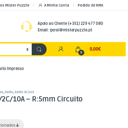
os Mister Puzzle
A Minha Conta
Pedido de RMA
Apoio ao Cliente
(+351) 229 477 080
Email: geral@misterpuzzle.pt
My Account
0,00
€
0
ito Impresso
os
,
Relés
,
Relés DC24V
/2C/10A – R:5mm Circuito
acionados