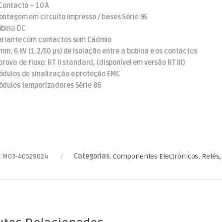
 Contacto – 10 A
ontagem em circuito impresso / bases Série 95
obina DC
ariante com contactos sem Cádmio
 mm, 6 kV (1.2/50 µs) de isolação entre a bobina e os contactos
prova de fluxo: RT II standard, (disponível em versão RT III)
ódulos de sinalização e proteção EMC
ódulos temporizadores Série 86
:
M03-40629024
Categorias:
Componentes Electrónicos
,
Relés