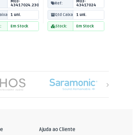
M03-
M03-
Ref:
43417024.2300A
43417024
aixa:
1 uni.
Qtd Caixa:
1 uni.
:
Em Stock
Stock:
Em Stock
le
Ajuda ao Cliente