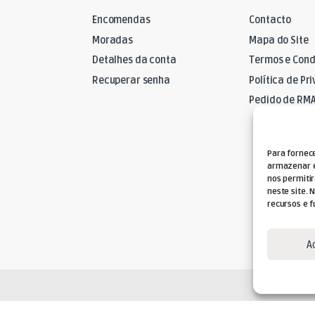
Encomendas
Contacto
Moradas
Mapa do Site
Detalhes da conta
Termos e Cond
Recuperar senha
Política de Pr
Pedido de RM
Para fornec
armazenar e
nos permiti
neste site. 
recursos e f
A