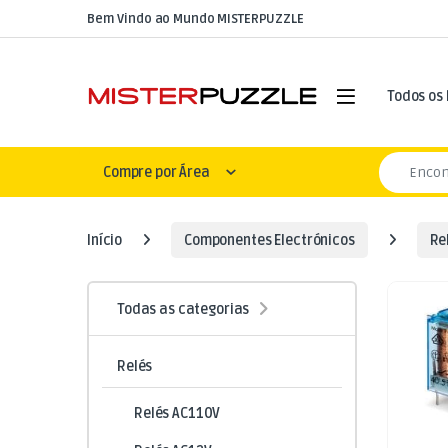
Skip to navigation
Skip to content
Bem Vindo ao Mundo MISTERPUZZLE
Open
Todos os
Search for
Compre por Área
Início
Componentes Electrónicos
Re
Todas as categorias
Relés
Relés AC110V