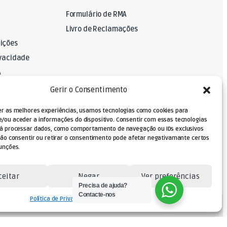
Formulário de RMA
Livro de Reclamações
ições
ivacidade
A
Gerir o Consentimento
er as melhores experiências, usamos tecnologias como cookies para
/ou aceder a informações do dispositivo. Consentir com essas tecnologias
rá processar dados, como comportamento de navegação ou IDs exclusivos
Não consentir ou retirar o consentimento pode afetar negativamante certos
unções.
ceitar
Negar
Ver preferências
Precisa de ajuda?
Contacte-nos
Política de Privacidade
Termos e Condições