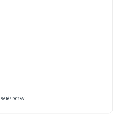
,
Relés DC24V