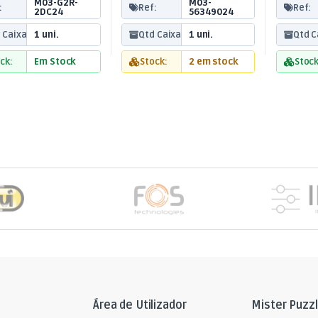
M03-G2R-
M03-
:
Ref:
Ref:
2DC24
56349024
 Caixa:
1 uni.
Qtd Caixa:
1 uni.
Qtd C
ck:
Em Stock
Stock:
2 em stock
Stock
Área de Utilizador
Mister Puzz