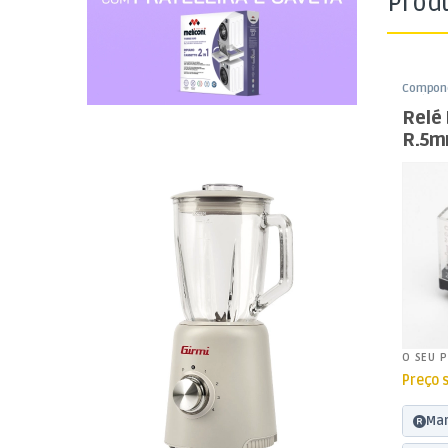
Prod
Compone
Relés D
Relé
R.5m
Impr
O SEU 
Preço 
Mar