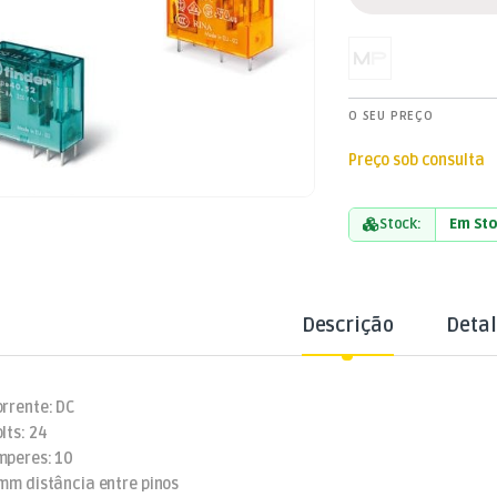
O SEU PREÇO
Preço sob consulta
Stock:
Em St
Descrição
Deta
orrente: DC
olts: 24
mperes: 10
 mm distância entre pinos