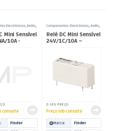
es Electrónicos
,
Relés
,
Componentes Electrónicos
,
Relés
,
4V
Relés DC24V
C Mini Sensível
Relé DC Mini Sensível
NA/10A -
24V/1C/10A –
m Circuito
R:3,2mm Circuito
sso
Impresso
EÇO
O SEU PREÇO
b consulta
Preço sob consulta
:
Finder
Marca:
Finder