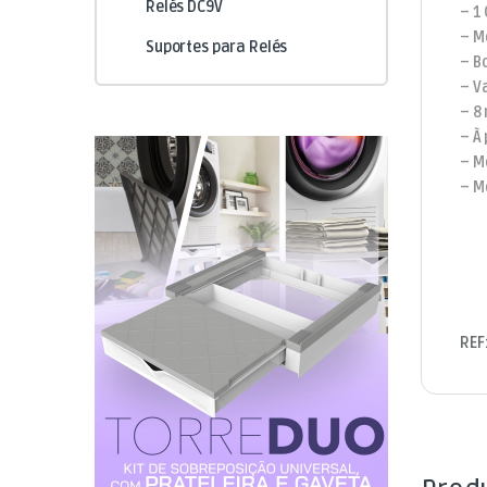
Relés DC9V
– 1
– M
Suportes para Relés
– B
– V
– 8
– À 
– M
– M
REF