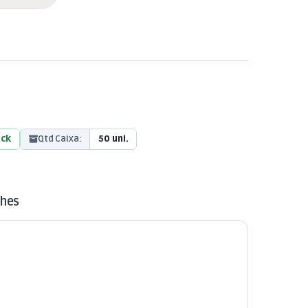
ock
Qtd Caixa:
50 uni.
lhes