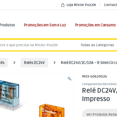
Loja Mister Puzzle
Contact
 Produtos
Promoções em Som e Luz
Promoções em Consumo
:
lés
Relés DC24V
Relé DC24V/2C/10A – R:5mm Circu
M03-40629024
Componentes Electrónic
Relé DC24V
Impresso
Ver Produtos Rel