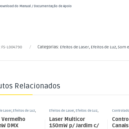
ownload do Manual / Documentação de Apoio
:
FS-L004790
Categorias:
Efeitos de Laser
,
Efeitos de Luz
,
Som e
utos Relacionados
de Laser
,
Efeitos de Luz
,
Efeitos de Laser
,
Efeitos de Luz
,
Controlad
uz
Som e Luz
Luz
,
Som e
r Vermelho
Laser Multicor
Contro
mW DMX
150mW p/ Jardim c/
Canais