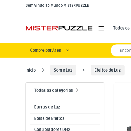
Skip to navigation
Skip to content
Bem Vindo ao Mundo MISTERPUZZLE
Open
Todos os
Search for
Compre por Área
Início
Som e Luz
Efeitos de Luz
Todas as categorias
Barras de Luz
Bolas de Efeitos
Controladores DMX