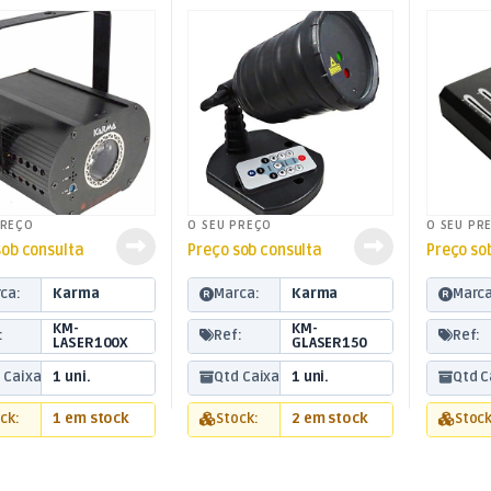
Comando
PREÇO
O SEU PREÇO
O SEU PR
sob consulta
Preço sob consulta
Preço so
ca:
Karma
Marca:
Karma
Marca
KM-
KM-
:
Ref:
Ref:
LASER100X
GLASER150
 Caixa:
1 uni.
Qtd Caixa:
1 uni.
Qtd C
ck:
1 em stock
Stock:
2 em stock
Stock