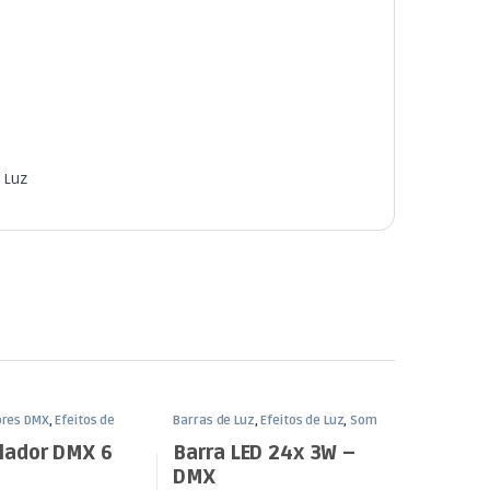
 Luz
ores DMX
,
Efeitos de
Barras de Luz
,
Efeitos de Luz
,
Som
 Luz
e Luz
lador DMX 6
Barra LED 24x 3W –
DMX