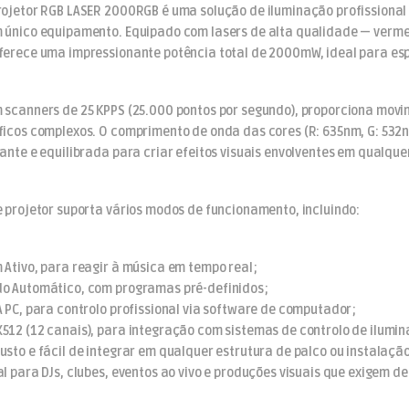
rojetor RGB LASER 2000RGB é uma solução de iluminação profissional 
 único equipamento. Equipado com lasers de alta qualidade — ver
ferece uma impressionante potência total de 2000mW, ideal para esp
 scanners de 25 KPPS (25.000 pontos por segundo), proporciona movi
ficos complexos. O comprimento de onda das cores (R: 635nm, G: 532
rante e equilibrada para criar efeitos visuais envolventes em qualqu
e projetor suporta vários modos de funcionamento, incluindo:
 Ativo, para reagir à música em tempo real;
o Automático, com programas pré-definidos;
A PC, para controlo profissional via software de computador;
512 (12 canais), para integração com sistemas de controlo de ilumin
usto e fácil de integrar em qualquer estrutura de palco ou instalaçã
al para DJs, clubes, eventos ao vivo e produções visuais que exigem d