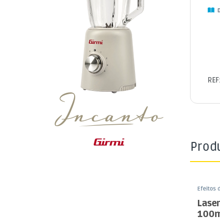
D
REF
Prod
Efeitos 
Som e L
Lase
100