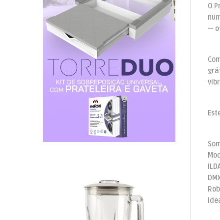
O P
num
— o
Com
grá
vib
Est
Som
Mod
ILD
DMX
Rob
ide