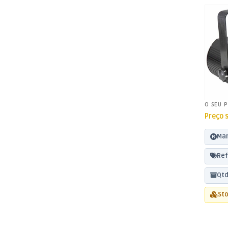
O SEU 
Preço 
Mar
Ref
Qtd
Sto