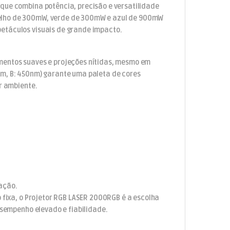
que combina potência, precisão e versatilidade
melho de 300mW, verde de 300mW e azul de 900mW
etáculos visuais de grande impacto.
mentos suaves e projeções nítidas, mesmo em
nm, B: 450nm) garante uma paleta de cores
er ambiente.
ação.
o fixa, o Projetor RGB LASER 2000RGB é a escolha
esempenho elevado e fiabilidade.