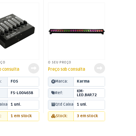
EÇO
O SEU PREÇO
b consulta
Preço sob consulta
:
FOS
Marca:
Karma
KM-
FS-L004658
Ref:
LED.BAR72
aixa:
1 uni.
Qtd Caixa:
1 uni.
:
1 em stock
Stock:
3 em stock