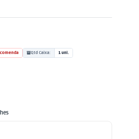
ncomenda
Qtd Caixa:
1 uni.
lhes