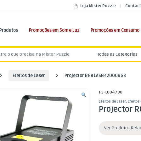
Loja Mister Puzzle
Contact
 Produtos
Promoções em Som e Luz
Promoções em Consumo
:
Efeitos de Laser
Projector RGB LASER 2000RGB
FS-L004790
Efeitos de Laser
,
Efeitos
Projector 
Ver Produtos Rel