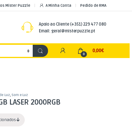
os Mister Puzzle
A Minha Conta
Pedido de RMA
Apoio ao Cliente
(+351) 229 477 080
Email: geral@misterpuzzle.pt
My Account
0,00
€
0
 de Luz
,
Som e Luz
RGB LASER 2000RGB
acionados