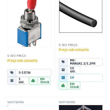
O SEU PREÇO
Preço sob consulta
O SEU PREÇO
MK-
Preço sob consulta
MANGA1.2/1.2PR
10
uni.
5-1575A
10
1
Em
uni.
Stock
Em
Stock
Sem Familia
Sem Familia
Ponte Rectificadora 380V –
Microcomputador Banana