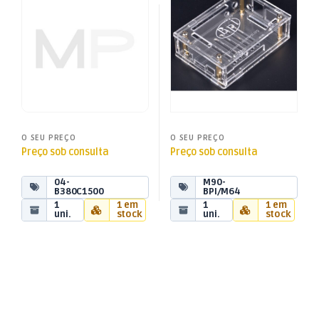
1,5A – Redonda
Pi-M64 2GB c/ WiFi +
Bluetooth
O SEU PREÇO
O SEU PREÇO
Preço sob consulta
Preço sob consulta
04-
M90-
B380C1500
BPI/M64
1
1 em
1
1 em
uni.
stock
uni.
stock