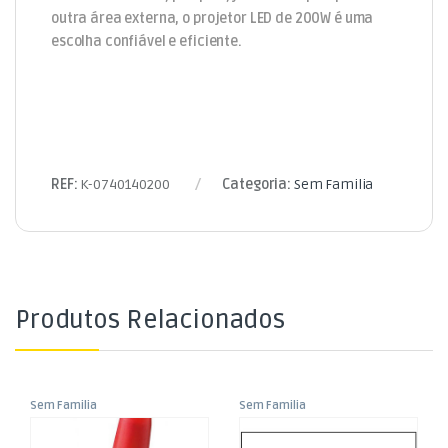
outra área externa, o projetor LED de 200W é uma
escolha confiável e eficiente.
REF:
K-0740140200
Categoria:
Sem Familia
Produtos Relacionados
Sem Familia
Sem Familia
Interruptor Mini 1 Circuito –
Manga Termoretráctil Preta
2 Posições ON/ON 3A 250V
1,2mm – 1,2mt