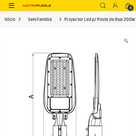
Skip to navigation
Skip to content
Open
0
Início
Sem Familia
Projector Led p/ Poste de Rua 200W 