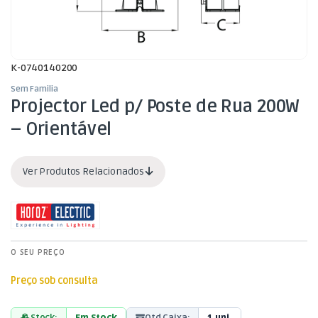
K-0740140200
Sem Familia
Projector Led p/ Poste de Rua 200W
– Orientável
Ver Produtos Relacionados
O SEU PREÇO
Preço sob consulta
Stock:
Em Stock
Qtd Caixa:
1 uni.