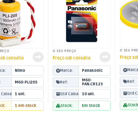
O SEU PR
PREÇO
O SEU PREÇO
Preço so
sob consulta
Preço sob consulta
Marca
ca:
Nimo
Marca:
Panasonic
M60-
Ref:
:
M60-PLI205
Ref:
PAN.CR123
Qtd C
 Caixa:
1 uni.
Qtd Caixa:
10 uni.
Stock
ck:
1 em stock
Stock:
Em Stock