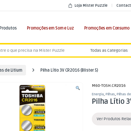
Loja Mister Puzzle
Contact
 Produtos
Promoções em Som e Luz
Promoções em Consumo
:
as de Litium
Pilha Lítio 3V CR2016 (Blister 5)
M60-TOSH.CR2016
Energia
,
Pilhas
,
Pilhas de
Pilha Lítio 
Ver Produtos Rel