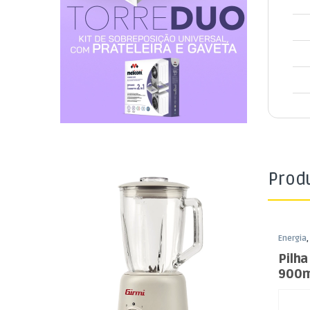
Prod
Energia
Pilha
900m