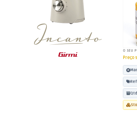
O SEU 
Preço 
Mar
Ref
Qtd
Sto