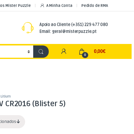
os Mister Puzzle
A Minha Conta
Pedido de RMA
Apoio ao Cliente
(+351) 229 477 080
Email: geral@misterpuzzle.pt
My Account
0,00
€
0
 Litium
3V CR2016 (Blister 5)
acionados