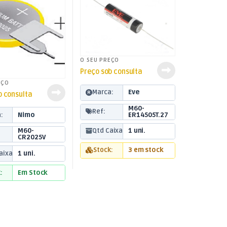
O SEU PREÇO
Preço sob consulta
EÇO
Marca:
Eve
b consulta
M60-
Ref:
ER14505T.27
:
Nimo
Qtd Caixa:
1 uni.
M60-
CR2025V
Stock:
3 em stock
aixa:
1 uni.
:
Em Stock