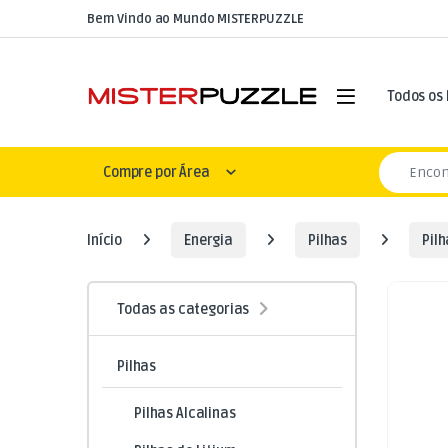
Skip to navigation
Skip to content
Bem Vindo ao Mundo MISTERPUZZLE
Open
Todos os
Search for
Compre por Área
Início
Energia
Pilhas
Pilh
Todas as categorias
Pilhas
Pilhas Alcalinas