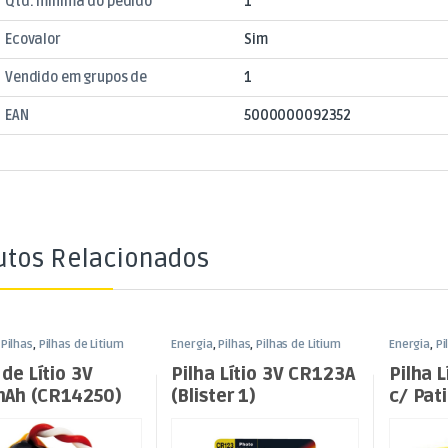
Qtd. mínima do pedido
1
Ecovalor
Sim
Vendido em grupos de
1
EAN
5000000092352
utos Relacionados
,
Pilhas
,
Pilhas de Litium
Energia
,
Pilhas
,
Pilhas de Litium
Energia
,
Pi
 de Lítio 3V
Pilha Lítio 3V CR123A
Pilha 
Ah (CR14250)
(Blister 1)
c/ Pati