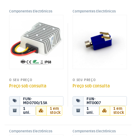
Componentes Electrónicos
Componentes Electrónicos
,
,
Módulo Alimentação DC24V
Micro Motor Vibração DC 3V –
Funduino
Funduino
> DC12V 15A 180W IP68
4x8mm
O SEU PREÇO
O SEU PREÇO
Preço sob consulta
Preço sob consulta
FUN-
FUN-
MD0700/15A
MT0007
1
1 em
1
1 em
uni.
stock
uni.
stock
Componentes Electrónicos
Componentes Electrónicos
,
,