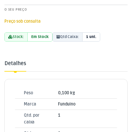
O SEU PREÇO
Preço sob consulta
Stock:
Em Stock
Qtd Caixa:
1 uni.
Detalhes
Peso
0,100 kg
Marca
Funduino
Qtd. por
1
caixa