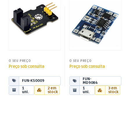
Módulo Sensor Foto-
Módulo Carregador Pilhas
Funduino
Funduino
Interruptor p/ Funduino
Litio 18650 – Micro USB – 1A
O SEU PREÇO
O SEU PREÇO
Preço sob consulta
Preço sob consulta
FUN-
FUN-KS0009
MD9084
1
2 em
1
3 em
uni.
stock
uni.
stock