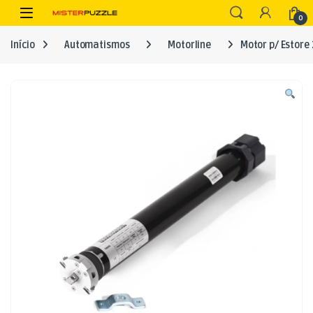
Skip to navigation
Skip to content
Open
0
Início
Automatismos
Motorline
Motor p/ Estore