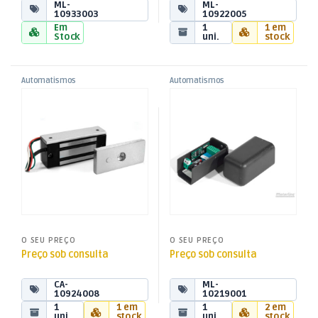
ML-
ML-
10933003
10922005
Em
1
1 em
Stock
uni.
stock
Automatismos
Automatismos
,
,
Fechadura
Placa Receptora MR5 – 2
Motorline
Motorline
Electromagnética EF70 70Kg
Canais
DC12V a DC24V
O SEU PREÇO
O SEU PREÇO
Preço sob consulta
Preço sob consulta
CA-
ML-
10924008
10219001
1
1 em
1
2 em
uni.
stock
uni.
stock