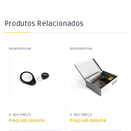
Produtos Relacionados
Automatismos
Automatismos
,
,
TAG Emissor MB2
Fonte de Alimentação em
Motorline
Motorline
Caixa Metálica – FAC5A
O SEU PREÇO
O SEU PREÇO
Preço sob consulta
Preço sob consulta