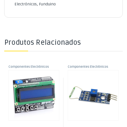
Electrónicos
,
Funduino
Produtos Relacionados
Componentes Electrónicos
Componentes Electrónicos
,
,
Display LCD1602 16×2 c/
Módulo Sensor Magnetron
Funduino
Funduino
Teclado p/ Funduino – Fundo
Azul