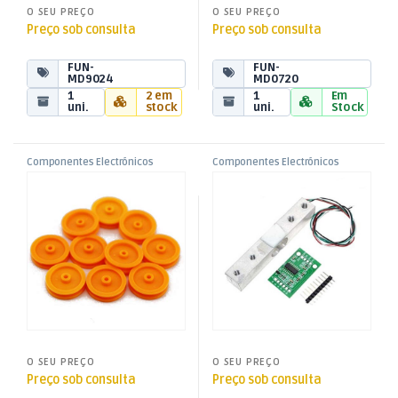
O SEU PREÇO
O SEU PREÇO
Preço sob consulta
Preço sob consulta
FUN-
FUN-
MD9024
MD0720
1
2 em
1
Em
uni.
stock
uni.
Stock
Componentes Electrónicos
Componentes Electrónicos
,
,
Kit 10 Polies 2x17mm p/
Modulo Sensor Pesagem até
Funduino
Funduino
Motores – Orificio 1,9mm
10Kg – HX711
O SEU PREÇO
O SEU PREÇO
Preço sob consulta
Preço sob consulta