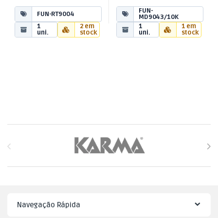
FUN-
FUN-RT9004
MD9043/10K
1
2 em
1
1 em
uni.
stock
uni.
stock
Brands Carousel
Navegação Rápida