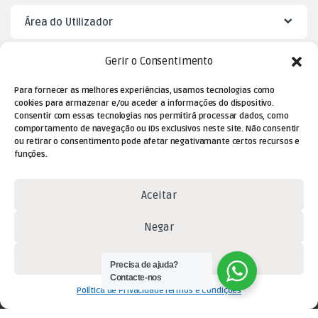
Área do Utilizador
Gerir o Consentimento
Mister Puzzle
Para fornecer as melhores experiências, usamos tecnologias como
cookies para armazenar e/ou aceder a informações do dispositivo.
Consentir com essas tecnologias nos permitirá processar dados, como
comportamento de navegação ou IDs exclusivos neste site. Não consentir
ou retirar o consentimento pode afetar negativamante certos recursos e
funções.
Aceitar
Dúvidas? Contacte-nos!
Negar
(+351) 229 477 080
Ver preferências
(chamada para a rede fixa
Precisa de ajuda?
Contacte-nos
nacional)
Política de Privacidade
Termos e Condições