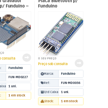
o Gravador
Placa Bluetooth p/
p/ Funduino –
Funduino
ogging XD204
UNO/MEGA2560
EÇO
b consulta
O SEU PREÇO
Preço sob consulta
:
Funduino
Marca:
Funduino
FUN-MD0227
Ref:
FUN-MD0056
aixa:
1 uni.
Qtd Caixa:
1 uni.
:
1 em stock
Stock:
1 em stock