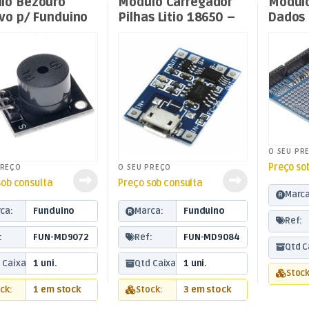
lo Bezouro
Módulo Carregador
Módul
vo p/ Funduino
Pilhas Litio 18650 –
Dados 
Micro USB – 1A
Data L
O SEU PR
Preço so
PREÇO
O SEU PREÇO
sob consulta
Preço sob consulta
Marca
ca:
Funduino
Marca:
Funduino
Ref:
:
FUN-MD9072
Ref:
FUN-MD9084
Qtd C
 Caixa:
1 uni.
Qtd Caixa:
1 uni.
Stock
ck:
1 em stock
Stock:
3 em stock