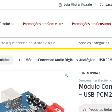
Loja Mister Puzzle
Contact
 Produtos
Promoções em Som e Luz
Promoções em Consumo
:
nduino
Módulo Conversor Audio Digital > Analógico – USB P
FUN-MD9047
Componentes Electrónic
Módulo Conv
– USB PCM
Ver Produtos Rel