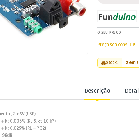
O SEU PREÇO
Preço sob consulta
Stock:
2 em 
Descrição
Deta
mentação: 5V (USB)
 + N: 0.006% (RL & gt 10 k?)
 + N: 0.025% (RL = ? 32)
: 98dB