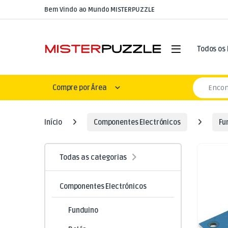
Skip to navigation
Skip to content
Bem Vindo ao Mundo MISTERPUZZLE
Open
Todos os
Search for
Compre por Área
Início
Componentes Electrónicos
Fu
Todas as categorias
Componentes Electrónicos
Funduino