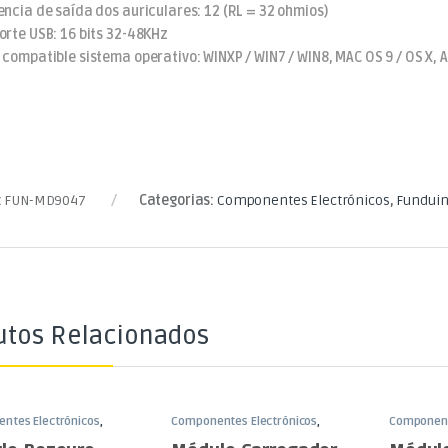
encia de saída dos auriculares: 12 (RL = 32 ohmios)
orte USB: 16 bits 32-48KHz
 compatible sistema operativo: WINXP / WIN7 / WIN8, MAC OS 9 / OS X, A
:
FUN-MD9047
Categorias:
Componentes Electrónicos
,
Fundui
utos Relacionados
ntes Electrónicos
,
Componentes Electrónicos
,
Component
o
Funduino
Funduino