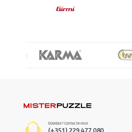
Brands Carousel
Dúvidas? Contacte-nos!
(+351) 229 477 080