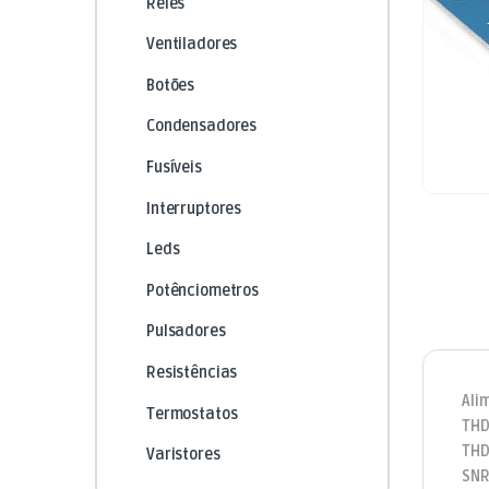
Relés
Ventiladores
Botões
Condensadores
Fusíveis
Interruptores
Leds
Potênciometros
Pulsadores
Resistências
Ali
Termostatos
THD
THD
Varistores
SNR