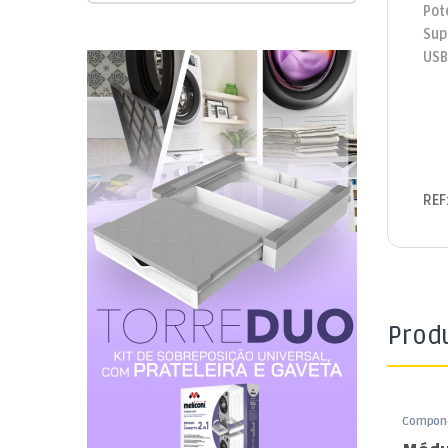
Pot
Sup
USB
REF
Prod
Compone
Funduin