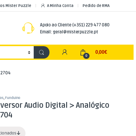
os Mister Puzzle
A Minha Conta
Pedido de RMA
Apoio ao Cliente
(+351) 229 477 080
Email: geral@misterpuzzle.pt
My Account
0,00
€
0
CM2704
os
,
Funduino
ersor Audio Digital > Analógico
2704
acionados