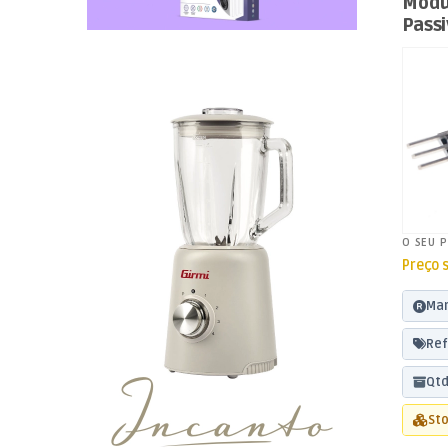
Módu
Passi
O SEU 
Preço 
Mar
Ref
Qtd
Sto