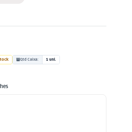
stock
Qtd Caixa:
1 uni.
lhes