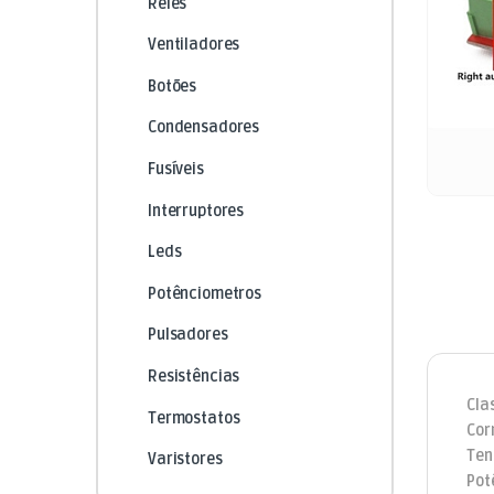
Relés
Ventiladores
Botões
Condensadores
Fusíveis
Interruptores
Leds
Potênciometros
Pulsadores
Resistências
Cla
Termostatos
Cor
Ten
Varistores
Pot