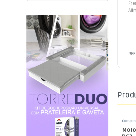
Fre
Ali
REF
Prod
Compone
Funduin
Moto