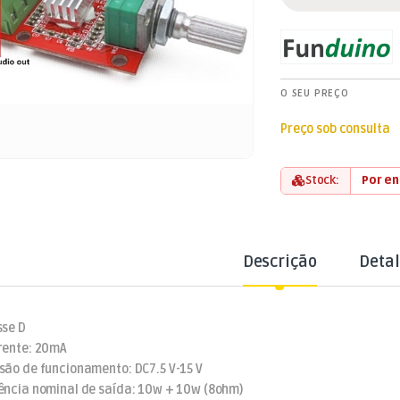
O SEU PREÇO
Preço sob consulta
Stock:
Por e
Descrição
Deta
sse D
rente: 20mA
são de funcionamento: DC7.5 V-15 V
ência nominal de saída: 10w + 10w (8ohm)