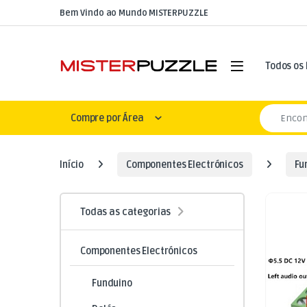
Skip to navigation
Skip to content
Bem Vindo ao Mundo MISTERPUZZLE
Open
Todos os
Search for
Compre por Área
Início
Componentes Electrónicos
Fu
Todas as categorias
Componentes Electrónicos
Funduino