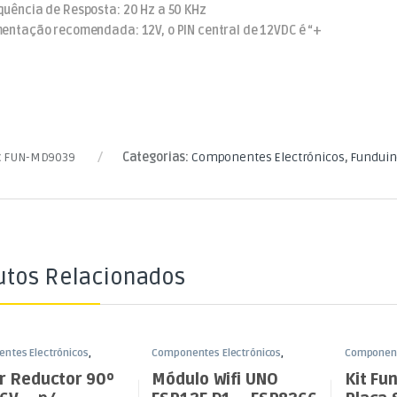
quência de Resposta: 20 Hz a 50 KHz
mentação recomendada: 12V, o PIN central de 12VDC é “+
:
FUN-MD9039
Categorias:
Componentes Electrónicos
,
Funduin
utos Relacionados
ntes Electrónicos
,
Componentes Electrónicos
,
Component
o
Funduino
Funduino
r Reductor 90º
Módulo Wifi UNO
Kit Fu