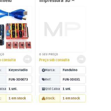
Shield
Impressora 3D –
UNO
Prusa
Driver A4988
EÇO
O SEU PREÇO
b consulta
Preço sob consulta
:
Keyestudio
Marca:
Funduino
FUN-3D0073
Ref:
FUN-3D031
aixa:
1 uni.
Qtd Caixa:
1 uni.
:
1 em stock
Stock:
1 em stock