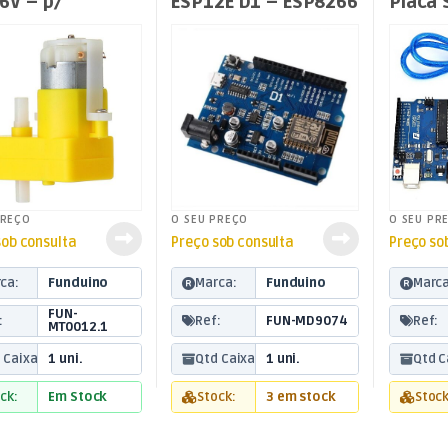
6V – p/
ESP12E D1 – ESP8266
Placa 
uino
V3.0+
R3+4x
PREÇO
O SEU PREÇO
O SEU PR
sob consulta
Preço sob consulta
Preço so
ca:
Funduino
Marca:
Funduino
Marca
FUN-
:
Ref:
FUN-MD9074
Ref:
MT0012.1
 Caixa:
1 uni.
Qtd Caixa:
1 uni.
Qtd C
ck:
Em Stock
Stock:
3 em stock
Stock