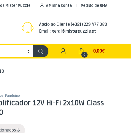
os Mister Puzzle
A Minha Conta
Pedido de RMA
Apoio ao Cliente
(+351) 229 477 080
Email: geral@misterpuzzle.pt
My Account
0,00
€
0
610
os
,
Funduino
ificador 12V Hi-Fi 2x10W Class
0
acionados