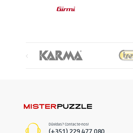
Brands Carousel
Dúvidas? Contacte-nos!
(+351) 229 477 080