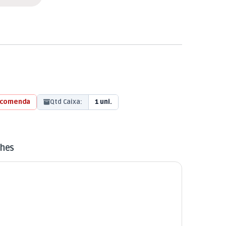
ncomenda
Qtd Caixa:
1 uni.
lhes