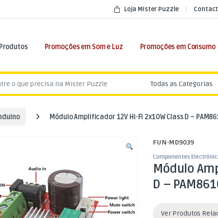
Loja Mister Puzzle
Contact
 Produtos
Promoções em Som e Luz
Promoções em Consumo
:
nduino
Módulo Amplificador 12V Hi-Fi 2x10W Class D – PAM8
FUN-MD9039
Componentes Electrónic
Módulo Ampl
D – PAM861
Ver Produtos Rel