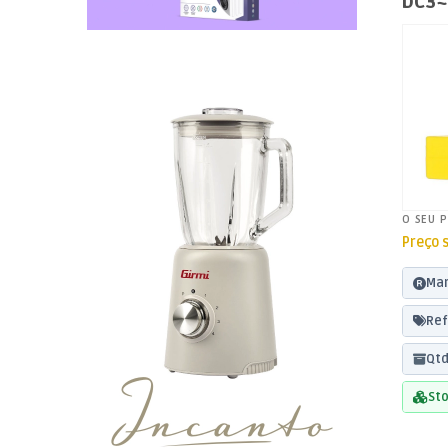
DC3~
Fund
O SEU 
Preço 
Mar
Ref
Qtd
Sto