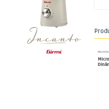
Prod
Microfo
Som e L
Micr
Dinâ