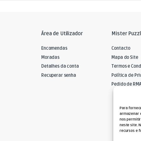
Área de Utilizador
Mister Puzz
Encomendas
Contacto
Moradas
Mapa do Site
Detalhes da conta
Termos e Cond
Recuperar senha
Política de Pr
Pedido de RM
Para fornec
armazenar e
nos permiti
neste site. 
recursos e f