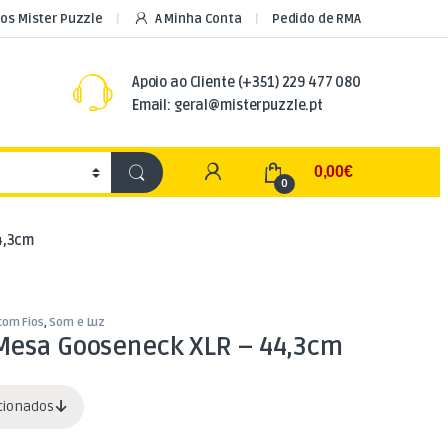
os Mister Puzzle
A Minha Conta
Pedido de RMA
Apoio ao Cliente
(+351) 229 477 080
Email: geral@misterpuzzle.pt
My Account
0,00
€
0
4,3cm
com Fios
,
Som e Luz
Mesa Gooseneck XLR – 44,3cm
acionados