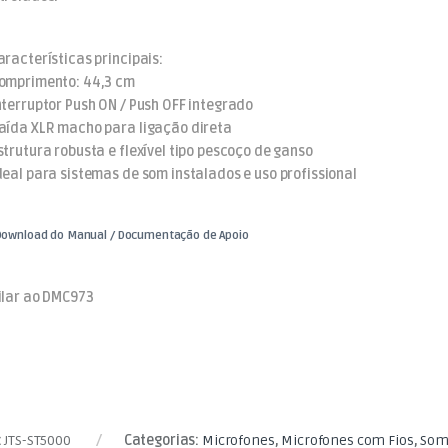
racterísticas principais:
omprimento: 44,3 cm
nterruptor Push ON / Push OFF integrado
aída XLR macho para ligação direta
trutura robusta e flexível tipo pescoço de ganso
deal para sistemas de som instalados e uso profissional
ownload do Manual / Documentação de Apoio
ilar ao DMC973
:
JTS-ST5000
Categorias:
Microfones
,
Microfones com Fios
,
Som