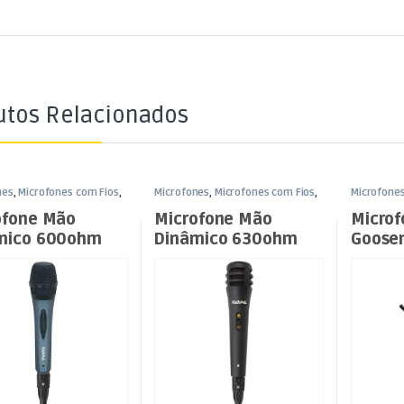
utos Relacionados
nes
,
Microfones com Fios
,
Microfones
,
Microfones com Fios
,
Microfone
uz
Som e Luz
Som e Luz
ofone Mão
Microfone Mão
Micro
mico 600ohm
Dinâmico 630ohm
Goose