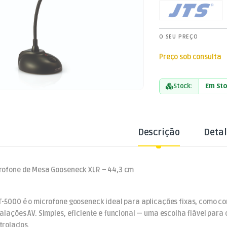
O SEU PREÇO
Preço sob consulta
Stock:
Em St
Descrição
Deta
rofone de Mesa Gooseneck XLR – 44,3 cm
T-5000 é o microfone gooseneck ideal para aplicações fixas, como con
talações AV. Simples, eficiente e funcional — uma escolha fiável pa
trolados.