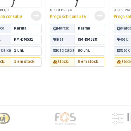
PREÇO
O SEU PREÇO
O SEU PR
sob consulta
Preço sob consulta
Preço so
ca:
Karma
Marca:
Karma
Marca
:
KM-DM531
Ref:
KM-DM520
Ref:
 Caixa:
1 uni.
Qtd Caixa:
30 uni.
Qtd C
ck:
1 em stock
Stock:
3 em stock
Stock