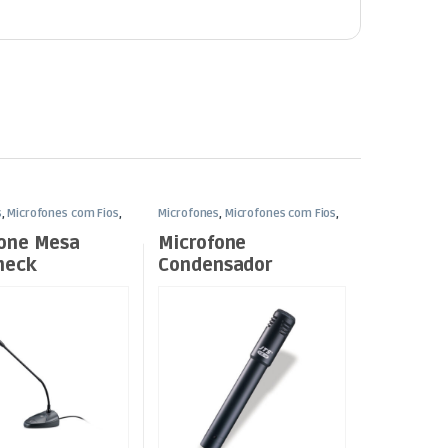
s
,
Microfones com Fios
,
Microfones
,
Microfones com Fios
,
Som e Luz
fone Mesa
Microfone
neck
Condensador
Cardióide p/
Instrumentos