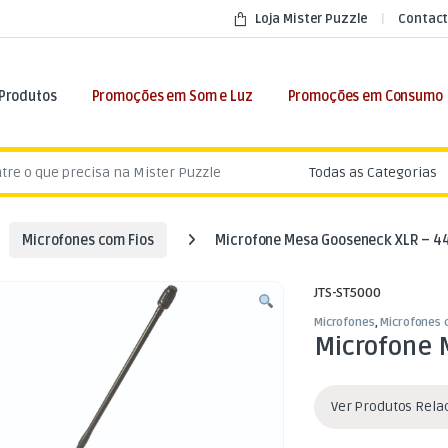
Loja Mister Puzzle
Contact
 Produtos
Promoções em Som e Luz
Promoções em Consumo
:
Microfones com Fios
Microfone Mesa Gooseneck XLR – 4
JTS-ST5000
Microfones
,
Microfones 
Microfone 
Ver Produtos Rel