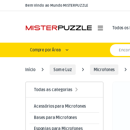
Skip to navigation
Skip to content
Bem Vindo ao Mundo MISTERPUZZLE
Open
Todos os
Search for
Compre por Área
Início
Som e Luz
Microfones
Todas as categorias
Acessórios para Microfones
Bases para Microfones
Esponjas para Microfones