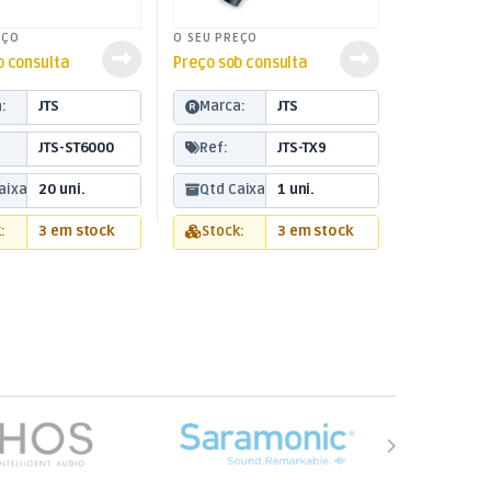
EÇO
O SEU PREÇO
b consulta
Preço sob consulta
:
JTS
Marca:
JTS
JTS-ST6000
Ref:
JTS-TX9
aixa:
20 uni.
Qtd Caixa:
1 uni.
:
3 em stock
Stock:
3 em stock