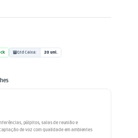
ock
Qtd Caixa:
20 uni.
lhes
ferências, púlpitos, salas de reunião e
ra captação de voz com qualidade em ambientes