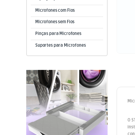
Microfones com Fios
Microfones sem Fios
Pinças para Microfones
Suportes para Microfones
Mic
O S
ins
con