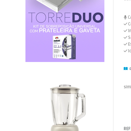
Ca
C
I
S
Es
I
D
sim
REF