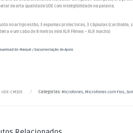
erial de alta qualidade UDE com inteligibilidade na palavra.
luido no artigo estão, 3 espumas protectoras, 3 cápsulas (cardioide,
eira e um cabo de 8 metros mini XLR Fêmea – XLR macho)
wnload do Manual / Documentação de Apoio
:
UDE-CM105
Categorias:
Microfones
,
Microfones com Fios
,
Som
utos Relacionados