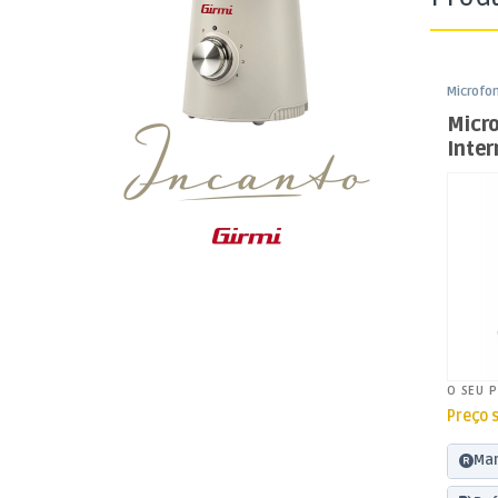
Microfo
Som e L
Micr
Inter
O SEU 
Preço 
Mar