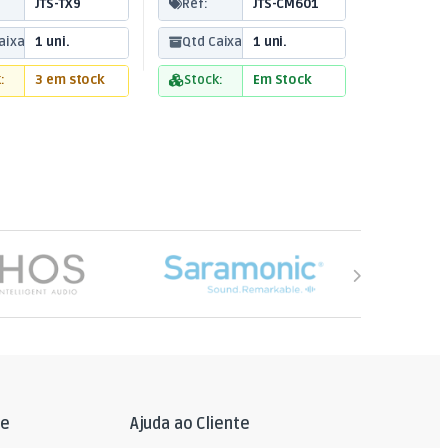
JTS-TX9
Ref:
JTS-CM601
aixa:
1 uni.
Qtd Caixa:
1 uni.
:
3 em stock
Stock:
Em Stock
le
Ajuda ao Cliente