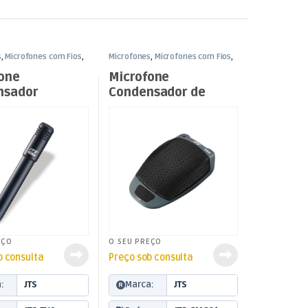
s
,
Microfones com Fios
,
Microfones
,
Microfones com Fios
,
Som e Luz
one
Microfone
nsador
Condensador de
ide p/
Superfície
mentos
EÇO
O SEU PREÇO
b consulta
Preço sob consulta
:
JTS
Marca:
JTS