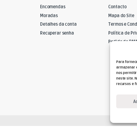
Encomendas
Contacto
Moradas
Mapa do Site
Detalhes da conta
Termos e Cond
Recuperar senha
Política de Pr
Pedido de RM
Para fornec
armazenar e
nos permiti
neste site. 
recursos e f
A