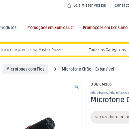
Loja Mister Puzzle
Contact
 Produtos
Promoções em Som e Luz
Promoções em Consumo
:
Microfones com Fios
Microfone Chão – Extensível
UDE-CM105
Microfones
,
Microfones 
Microfone C
Ver Produtos Rel