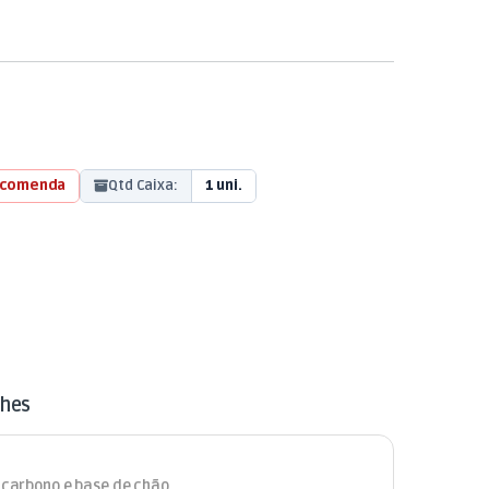
ncomenda
Qtd Caixa:
1 uni.
lhes
m carbono e base de chão.