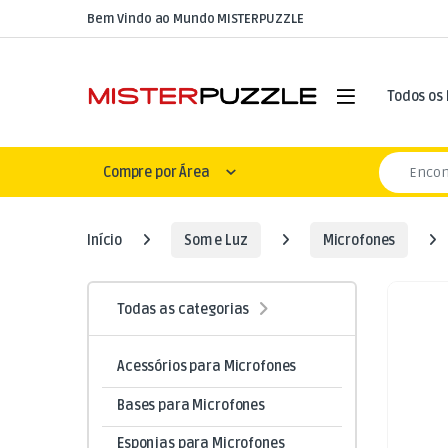
Skip to navigation
Skip to content
Bem Vindo ao Mundo MISTERPUZZLE
Open
Todos os
Search for
Compre por Área
Início
Som e Luz
Microfones
Todas as categorias
Acessórios para Microfones
Bases para Microfones
Esponjas para Microfones