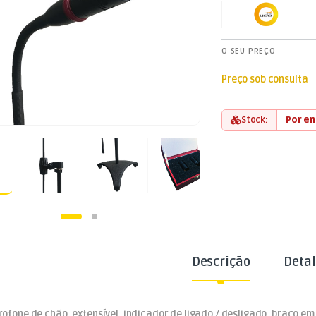
O SEU PREÇO
Preço sob consulta
Stock:
Por e
Descrição
Deta
rofone de chão, extensível, indicador de ligado / desligado, braço e