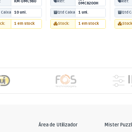
:
KM-DMC980
Ref:
Ref:
DMC8200H
 Caixa:
10 uni.
Qtd Caixa:
1 uni.
Qtd C
ck:
1 em stock
Stock:
1 em stock
Stock
Área de Utilizador
Mister Puzz