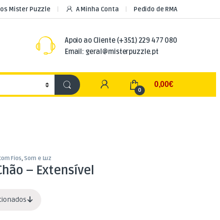
os Mister Puzzle
A Minha Conta
Pedido de RMA
Apoio ao Cliente
(+351) 229 477 080
Email: geral@misterpuzzle.pt
My Account
0,00
€
0
com Fios
,
Som e Luz
hão – Extensível
acionados