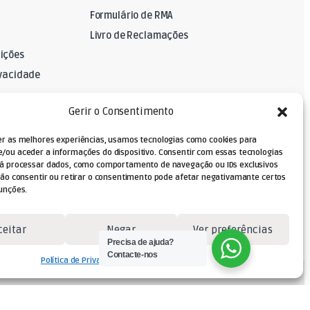
Formulário de RMA
Livro de Reclamações
ições
ivacidade
A
Gerir o Consentimento
er as melhores experiências, usamos tecnologias como cookies para
/ou aceder a informações do dispositivo. Consentir com essas tecnologias
rá processar dados, como comportamento de navegação ou IDs exclusivos
Não consentir ou retirar o consentimento pode afetar negativamante certos
unções.
ceitar
Negar
Ver preferências
Precisa de ajuda?
Contacte-nos
Política de Privacidade
Termos e Condições