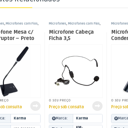
nes
,
Microfones com Fios
,
Microfones
,
Microfones com Fios
,
Microfone
uz
Som e Luz
Som e Luz
ofone Mesa c/
Microfone Cabeça
Microf
ruptor – Preto
Ficha 3,5
Conde
Cardió
Instru
PREÇO
O SEU PREÇO
O SEU PR
sob consulta
Preço sob consulta
Preço so
ca:
Karma
Marca:
Karma
Marca
KM-