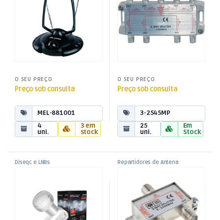
O SEU PREÇO
O SEU PREÇO
Preço sob consulta
Preço sob consulta
MEL-881001
3-2545MP
4
3 em
25
Em
uni.
stock
uni.
Stock
Diseqc e LNBs
Repartidores de Antena
,
,
LNB 2 Saídas Universais –
Repartidor TV/Satélite 2
Satélite e Terrestre
Satélite e Terrestre
,
,
0,1dB
Saídas 5-2450MHz
TV Aúdio e Vídeo
TV Aúdio e Vídeo