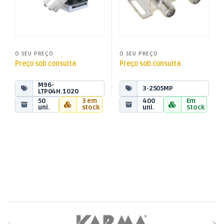
O SEU PREÇO
O SEU PREÇO
Preço sob consulta
Preço sob consulta
M96-
3-2505MP
LTP04H.1020
50
3 em
400
Em
uni.
stock
uni.
Stock
Brands Carousel