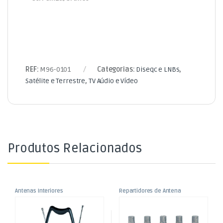
REF:
M96-0101
Categorias:
Diseqc e LNBs
,
Satélite e Terrestre
,
TV Aúdio e Vídeo
Produtos Relacionados
Antenas Interiores
Repartidores de Antena
,
,
Antena TV Interior
Repartidor TV/Satélite 8
Satélite e Terrestre
Satélite e Terrestre
,
,
Amplificada AT380 USB
Saídas 5-2450MHz
TV Aúdio e Vídeo
TV Aúdio e Vídeo