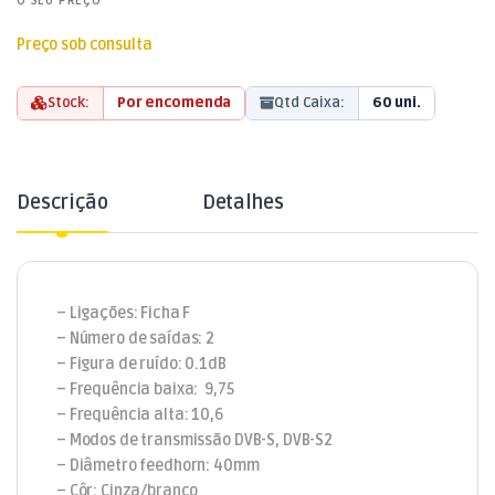
O SEU PREÇO
Preço sob consulta
Stock:
Por encomenda
Qtd Caixa:
60 uni.
Descrição
Detalhes
– Ligações: Ficha F
– Número de saídas: 2
– Figura de ruído: 0.1dB
– Frequência baixa: 9,75
– Frequência alta: 10,6
– Modos de transmissão DVB-S, DVB-S2
– Diâmetro feedhorn: 40mm
– Côr: Cinza/branco