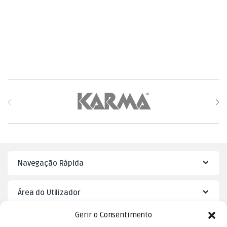
Brands Carousel
Navegação Rápida
Área do Utilizador
Gerir o Consentimento
Mister Puzzle