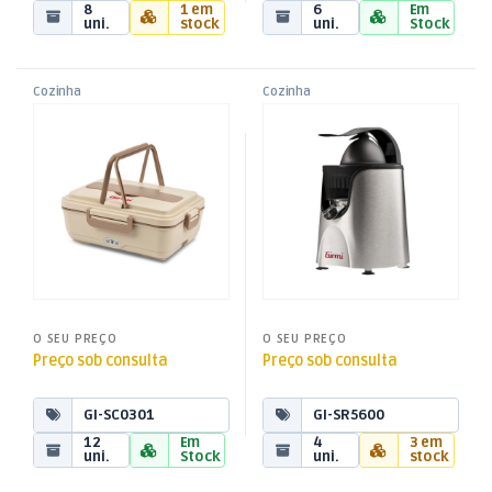
8
1 em
6
Em
uni.
stock
uni.
Stock
Cozinha
Cozinha
,
,
Lancheira Elétrica – SC03
Espremedor de Citrinos –
Lancheiras
Lancheiras
,
,
SR56
Peq. Domésticos
Peq. Domésticos
O SEU PREÇO
O SEU PREÇO
Preço sob consulta
Preço sob consulta
GI-SC0301
GI-SR5600
12
Em
4
3 em
uni.
Stock
uni.
stock