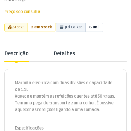
O SEU PREÇO
Preço sob consulta
Stock:
2 em stock
Qtd Caixa:
6 uni.
Descrição
Detalhes
Marmita eléctrica com duas divisões e capacidade
de 1.1L.
Aquece e mantém as refeições quentes até 50 graus.
Tem uma pega de transporte e uma colher. É possivel
aquecer as refeições ligando a uma tomada.
Especificações