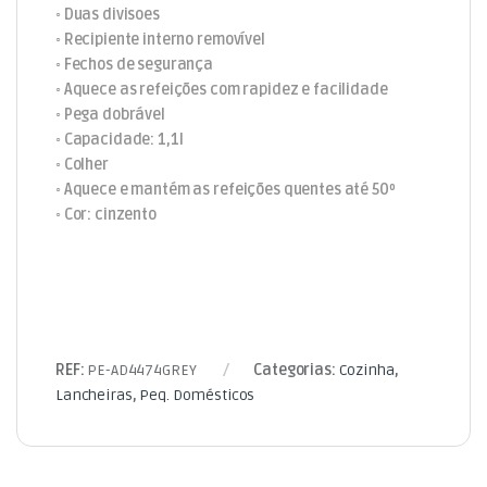
◦ Duas divisoes
◦ Recipiente interno removível
◦ Fechos de segurança
◦ Aquece as refeições com rapidez e facilidade
◦ Pega dobrável
◦ Capacidade: 1,1l
◦ Colher
◦ Aquece e mantém as refeições quentes até 50º
◦ Cor: cinzento
REF:
PE-AD4474GREY
Categorias:
Cozinha
,
Lancheiras
,
Peq. Domésticos