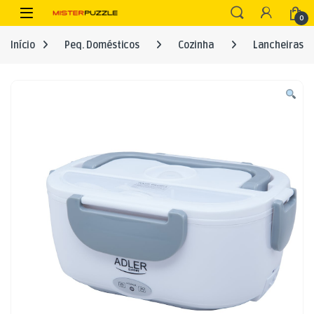
Skip to navigation
Skip to content
Open
0
Início
Peq. Domésticos
Cozinha
Lancheiras