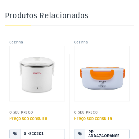
Produtos Relacionados
Cozinha
Cozinha
,
,
Lancheira Elétrica
Lancheira Eléctrica Laranja
Lancheiras
Lancheiras
,
,
Vivandiere DC12V / AC230V –
Peq. Domésticos
Peq. Domésticos
36W Branco
O SEU PREÇO
O SEU PREÇO
Preço sob consulta
Preço sob consulta
PE-
GI-SC0201
AD4474ORANGE