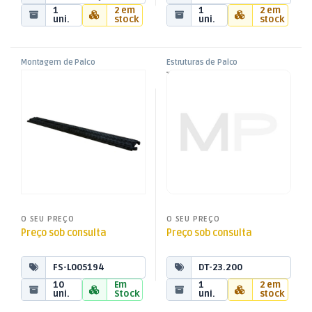
1
2 em
1
2 em
uni.
stock
uni.
stock
Montagem de Palco
Estruturas de Palco
,
,
Passa Cabos 1 Vía 100cm –
Truss Triangular Tubo
Passa Cabos
Montagem de Palco
,
,
Preto
Ø35mm – 2mt
Som e Luz
Som e Luz
O SEU PREÇO
O SEU PREÇO
Preço sob consulta
Preço sob consulta
FS-L005194
DT-23.200
10
Em
1
2 em
uni.
Stock
uni.
stock