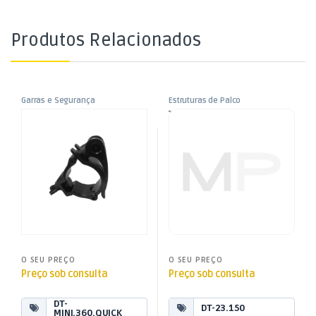
Produtos Relacionados
Garras e Segurança
Estruturas de Palco
,
,
Garra – Gancho – Clamp
Truss Triangular Tubo
Montagem de Palco
Montagem de Palco
,
,
(Ø50mm – máx 100Kg)
Ø35mm – 1,5mt
Som e Luz
Som e Luz
O SEU PREÇO
O SEU PREÇO
Preço sob consulta
Preço sob consulta
DT-
DT-23.150
MINI.360.QUICK