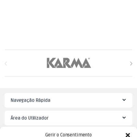
Brands Carousel
Navegação Rápida
Área do Utilizador
Gerir o Consentimento
Mister Puzzle