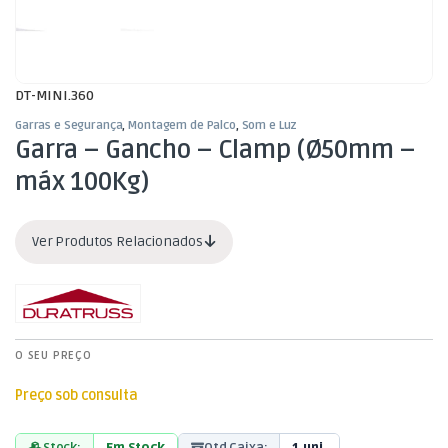
DT-MINI.360
Garras e Segurança
,
Montagem de Palco
,
Som e Luz
Garra – Gancho – Clamp (Ø50mm –
máx 100Kg)
Ver Produtos Relacionados
O SEU PREÇO
Preço sob consulta
Stock:
Em Stock
Qtd Caixa:
1 uni.