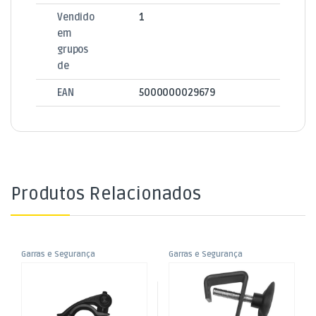
Vendido
1
em
grupos
de
EAN
5000000029679
Produtos Relacionados
Garras e Segurança
Garras e Segurança
,
,
Garra – Gancho – Clamp
Garra – Gancho – Clamp
Montagem de Palco
Montagem de Palco
,
,
(Ø40mm – máx 100Kg)
(Ø16mm – máx 10Kg)
Som e Luz
Som e Luz