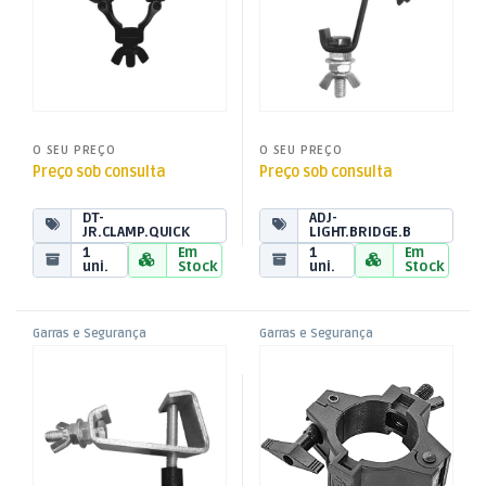
O SEU PREÇO
O SEU PREÇO
Preço sob consulta
Preço sob consulta
DT-
ADJ-
JR.CLAMP.QUICK
LIGHT.BRIDGE.B
1
Em
1
Em
uni.
Stock
uni.
Stock
Garras e Segurança
Garras e Segurança
,
,
Garra – Gancho – Clamp
Garra / Gancho / Clamp até
Montagem de Palco
Montagem de Palco
,
,
(Ø16mm – máx 10Kg)
50mm
Som e Luz
Som e Luz