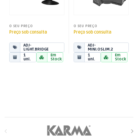
O SEU PREÇO
O SEU PREÇO
Preço sob consulta
Preço sob consulta
ADJ-
ADJ-
LIGHT.BRIDGE
MINI.OSLIM.2
1
Em
1
Em
uni.
Stock
uni.
Stock
Brands Carousel