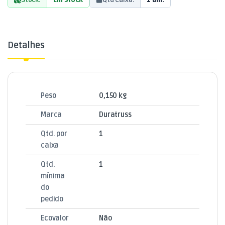
Detalhes
Peso
0,150 kg
Marca
Duratruss
Qtd. por
1
caixa
Qtd.
1
mínima
do
pedido
Ecovalor
Não