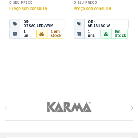
O SEU PREÇO
O SEU PREÇO
Preço sob consulta
Preço sob consulta
05-
OR-
D7SAC.LED/VRM
AE.13180.W
1
1 em
1
Em
uni.
stock
uni.
Stock
Brands Carousel