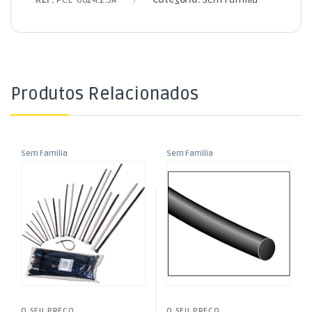
Produtos Relacionados
Sem Familia
Sem Familia
Abraçadeiras Nylon
Manga Termoretráctil Preta
3,6x180mm – Transparentes
4,8mm – 1,2mt
(100 unid)
O SEU PREÇO
O SEU PREÇO