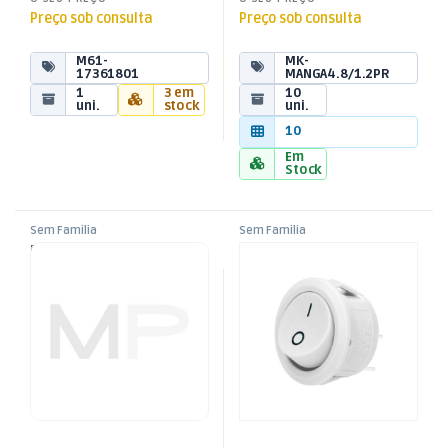
Preço sob consulta
Preço sob consulta
M61-
MK-
17361801
MANGA4.8/1.2PR
1
3 em
10
uni.
stock
uni.
10
Em
Stock
Sem Familia
Sem Familia
Display LED 7 Segmentos
Interruptor Basculante 1
Single – Ánodo Comum –
Circuito 6A 250V Branco
Vermelho