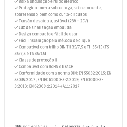
Baixa ondulação e ruído elétrico
Protegido contra sobrecarga, sobrecorrente,
sobretensão, bem como curto-circuitos
Tensão de saída ajustável (23V – 25V)
Luz de sinalização embutida
Design compacto e fácil de usar
Fácil instalação pelo método de clique
Compatível com trilho DIN TH 35/7,5 e TH 35/15 (TS
35/7,5 e TS 35/15)
Classe de proteção II
Compatível com RoHS e REACH
Conformidade com a norma DIN: EN 55032:2015; EN
55035:2017; EN IEC 61000-3-2:2019; EN 61000-3-
3:2013; EN 62368-1:2014+A11:2017
REF:
PCE-6024.2.5A
Categoria:
Sem Familia