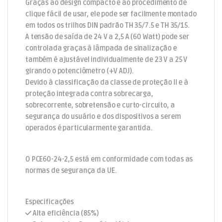
Graças ao design compacto e ao procedimento de
clique fácil de usar, ele pode ser facilmente montado
em todos os trilhos DIN padrão TH 35/7.5 e TH 35/15.
A tensão de saída de 24 V a 2,5 A (60 Watt) pode ser
controlada graças à lâmpada de sinalização e
também é ajustável individualmente de 23 V a 25 V
girando o potenciômetro (+V ADJ).
Devido à classificação da classe de proteção II e à
proteção integrada contra sobrecarga,
sobrecorrente, sobretensão e curto-circuito, a
segurança do usuário e dos dispositivos a serem
operados é particularmente garantida.
O PCE60-24-2,5 está em conformidade com todas as
normas de segurança da UE.
Especificações
Alta eficiência (85%)