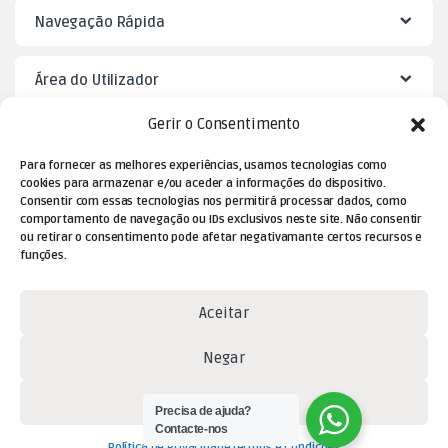
Navegação Rápida
Área do Utilizador
Gerir o Consentimento
Mister Puzzle
Para fornecer as melhores experiências, usamos tecnologias como
cookies para armazenar e/ou aceder a informações do dispositivo.
Consentir com essas tecnologias nos permitirá processar dados, como
comportamento de navegação ou IDs exclusivos neste site. Não consentir
ou retirar o consentimento pode afetar negativamante certos recursos e
funções.
Aceitar
Negar
Dúvidas? Contacte-nos!
(+351) 229 477 080
Ver preferências
Precisa de ajuda?
(chamada para a rede fixa
Contacte-nos
Política de Privacidade
Termos e Condições