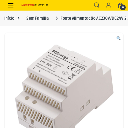
Skip to navigation
Skip to content
Open
0
Início
Sem Familia
Fonte Alimentação AC230V/DC24V 2,