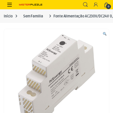
Skip to navigation
Skip to content
Open
0
Início
Sem Familia
Fonte Alimentação AC230V/DC24V 0,