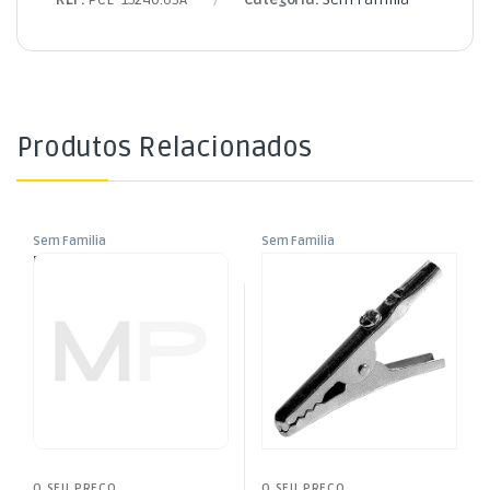
Produtos Relacionados
Sem Familia
Sem Familia
Manga Termoretráctil
Pinça Crocodilo – Metálica
Vermelha 9,5mm – 6,5mt
O SEU PREÇO
O SEU PREÇO