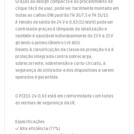
Graças ao design compacto e ao procedimento de
clique fácil de usar, pode ser facilmente montado em
todas as calhas DIN padrão TH 35/7,5 e TH 35/15.
A tensão de saída de 24 V a 0,63 (15 Watt) pode ser
controlada graças à lâmpada de sinalização e
também é ajustável individualmente de 23 V a 25 V
girando o potenciômetro (+V ADJ).
Devido à classificação da classe de proteção II e à
proteção integrada contra sobrecarga,
sobrecorrente, sobretensão e curto-circuito, a
segurança do utilizador e dos dispositivos a serem
operados é garantida.
O PCE15-24-0,63 está em conformidade com todas
as normas de segurança da UE.
Especificações
Alta eficiência (77%)