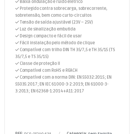
Baixa ondulação e ruído elétrico
Protegido contra sobrecarga, sobrecorrente,
sobretensão, bem como curto-circuitos
Tensão de saída ajustável (23V – 25V)
Luz de sinalização embutida
Design compacto e fácil de usar
Fácil instalação pelo método de clique
Compatível com trilho DIN TH 35/7,5 e TH 35/15 (TS
35/7,5 e TS 35/15)
Classe de proteção II
Compatível com RoHS e REACH
Compatível com a norma DIN: EN 55032:2015; EN
55035:2017; EN IEC 61000-3-2:2019; EN 61000-3-
3:2013; EN 62368-1:2014+A11:2017
REF:
PCE-15240.63A
Categoria:
Sem Familia