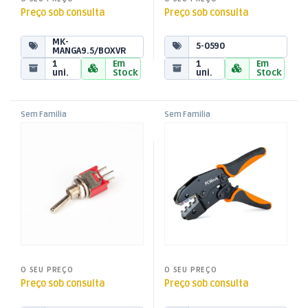
Preço sob consulta
Preço sob consulta
MK-
5-0590
MANGA9.5/BOXVR
1
Em
1
Em
uni.
Stock
uni.
Stock
Sem Familia
Sem Familia
Comutador Alavanca 1
Alicate de Cravar 0.5-6mm c/
Circuitos 1,5A 250V (I/I)
Roquete
O SEU PREÇO
O SEU PREÇO
Preço sob consulta
Preço sob consulta