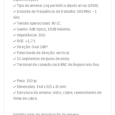
Tipo de antena: Log periódico dipolo array (LPDA).
A banda de frequência de trabalho: 500 MHz – 1
GHz.
Tensão operacional: 8V CC.
Ganho: 6dB típico, 10dB máximo.
Impedância: 50O.
ROE: =1,7:1
Direção: Oval 180º.
Polaridade de direção: vertical.
11 segmentos de guias de onda.
Terminal de conexão jack BNC de ângulo reto fixo.
Peso: 310 gr.
Dimensões: 348 x 325 x 25 mm.
Estrutura da antena: vidro, cobre, revestimento de
filme de cobre.
Amplificador de distribuição de antena