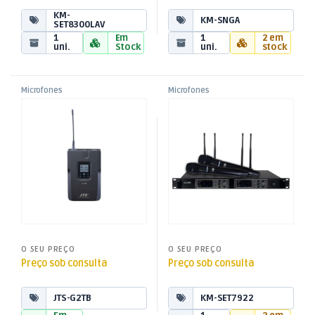
KM-
KM-SNGA
SET8300LAV
1
Em
1
2 em
uni.
Stock
uni.
stock
Microfones
Microfones
,
,
Emissor Bodypack UHF p/ G2
Microfone Mão s/ Fios (2
Microfones sem Fios
Microfones sem Fios
,
,
unid) + Receptor UHF
Som e Luz
Som e Luz
O SEU PREÇO
O SEU PREÇO
Preço sob consulta
Preço sob consulta
JTS-G2TB
KM-SET7922