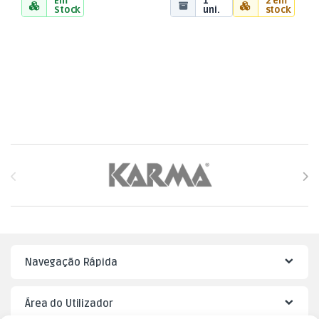
Em
1
2 em
Stock
uni.
stock
Brands Carousel
Navegação Rápida
Área do Utilizador