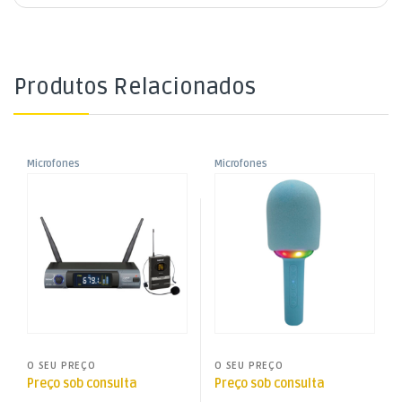
Produtos Relacionados
Microfones
Microfones
,
,
Microfone Cabeça s/ Fios +
Microfone Karaoke
Microfones sem Fios
Microfones sem Fios
,
,
Receptor UHF
Bluetooth SNG A – Azul
Som e Luz
Som e Luz
O SEU PREÇO
O SEU PREÇO
Preço sob consulta
Preço sob consulta