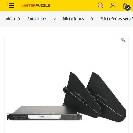
Skip to navigation
Skip to content
Open
0
Início
Som e Luz
Microfones
Microfones sem F