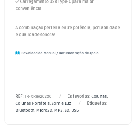
Carregamento USB Type-C para maior
conveniência
A combinação perfeita entre potência, portabilidade
e qualidade sonora!
Download do Manual / Documentação de Apoio
REF:
TR-XR8A20200
Categorias:
Colunas
,
Colunas Portáteis
,
Som e Luz
Etiquetas:
Bluetooth
,
MicroSD
,
MP3
,
SD
,
USB