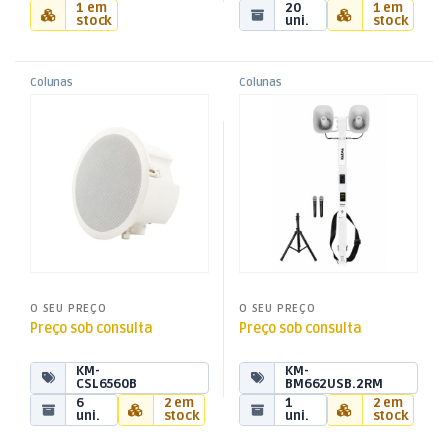
1 em
20
1 em
stock
uni.
stock
Colunas
Colunas
,
,
Coluna Tecto 100V 6,5″ 60W
Sistema Sonorização
Colunas Portáteis
Colunas Portáteis
,
,
Portátil 2 Microfones UHF / 2
Som e Luz
Som e Luz
Cornetas
O SEU PREÇO
O SEU PREÇO
Preço sob consulta
Preço sob consulta
KM-
KM-
CSL6560B
BM662USB.2RM
6
2 em
1
2 em
uni.
stock
uni.
stock