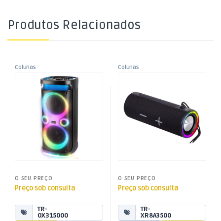
Produtos Relacionados
Colunas
Colunas
,
,
Coluna Bluetooth Wi Fi
Coluna Portátil Bluetooth
Colunas Portáteis
Colunas Portáteis
,
,
USB/MicroSD/AUX-IN/TWS –
20W USB/SD/AUX – XR 8A35
Som e Luz
Som e Luz
XF 3150
O SEU PREÇO
O SEU PREÇO
Preço sob consulta
Preço sob consulta
TR-
TR-
0X315000
XR8A3500