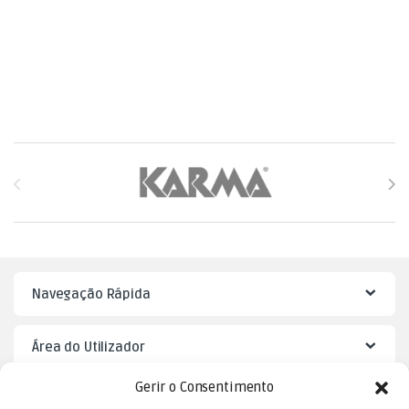
Brands Carousel
Navegação Rápida
Área do Utilizador
Gerir o Consentimento
Mister Puzzle