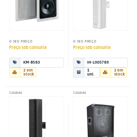
O SEU PREÇO
O SEU PREÇO
Preço sob consulta
Preço sob consulta
KM-BS83
IH-L005789
2 em
1
2 em
stock
uni.
stock
Colunas
Colunas
,
,
Coluna Passiva Int/Ext
Coluna Passiva 8″ 300W
Colunas Passivas
Colunas Passivas
,
,
CLIMATE PRO BLACK
Som e Luz
Som e Luz