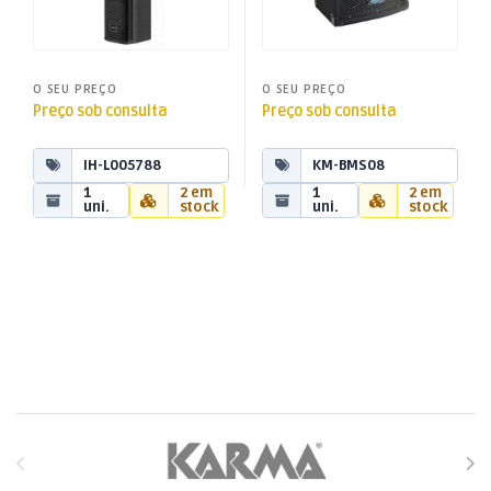
O SEU PREÇO
O SEU PREÇO
Preço sob consulta
Preço sob consulta
IH-L005788
KM-BMS08
1
2 em
1
2 em
uni.
stock
uni.
stock
Brands Carousel