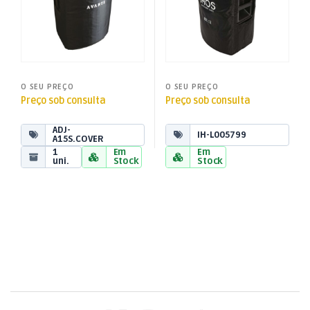
O SEU PREÇO
O SEU PREÇO
Preço sob consulta
Preço sob consulta
ADJ-
IH-L005799
A15S.COVER
1
Em
Em
uni.
Stock
Stock
Brands Carousel