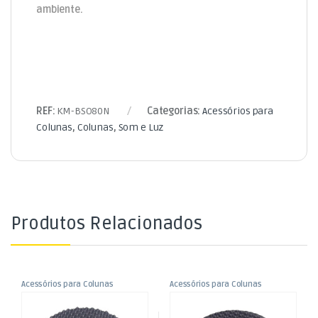
ambiente.
REF:
KM-BSO80N
Categorias:
Acessórios para
Colunas
,
Colunas
,
Som e Luz
Produtos Relacionados
Acessórios para Colunas
Acessórios para Colunas
,
,
Pé Borracha p/ Colunas –
Pé Borracha p/ Colunas –
Colunas
Colunas
,
,
38x20mm
38x10mm
Som e Luz
Som e Luz