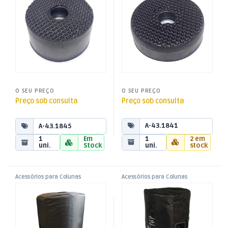
O SEU PREÇO
O SEU PREÇO
Preço sob consulta
Preço sob consulta
A-43.1841
A-43.1845
1
2 em
1
Em
uni.
stock
uni.
Stock
Acessórios para Colunas
Acessórios para Colunas
,
,
Capa Subwoofer Activo
Capa iCover IOS12
Colunas
Colunas
,
,
Avante A15S
Som e Luz
Som e Luz