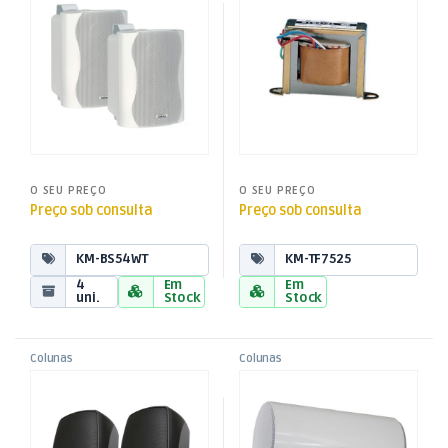
Som e Luz
Som e Luz
O SEU PREÇO
O SEU PREÇO
Preço sob consulta
Preço sob consulta
KM-BS54WT
KM-TF7525
4
Em
Em
uni.
Stock
Stock
Colunas
Colunas
,
,
Coluna 100V 6″ 120W Preto
Projector de Som
Colunas L100V
Colunas L100V
,
,
(par)
Bidireccional 40W Branco
Som e Luz
Som e Luz