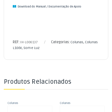
Download do Manual / Documentação de Apoio
REF:
IH-L006137
Categorias:
Colunas
,
Colunas
L100V
,
Som e Luz
Produtos Relacionados
Colunas
Colunas
,
,
Coluna 100V 4″ 16W Branca
Transformador de L100V 25W
Colunas L100V
Colunas L100V
,
,
– Par