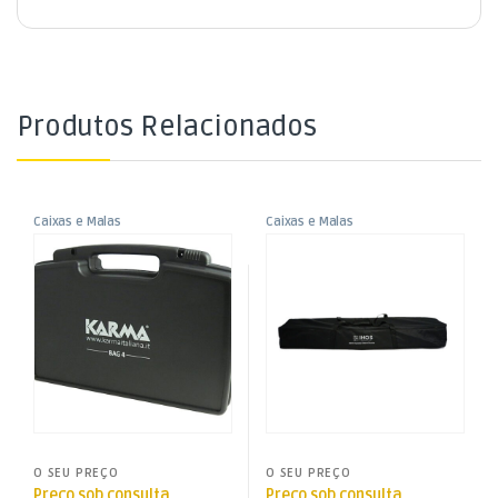
Produtos Relacionados
Caixas e Malas
Caixas e Malas
,
,
Mala Plástico p/ Microfones
Saco p/ 2 Suportes de
Caixas para Microfones
Som e Luz
,
Coluna – IBAG
Som e Luz
O SEU PREÇO
O SEU PREÇO
Preço sob consulta
Preço sob consulta