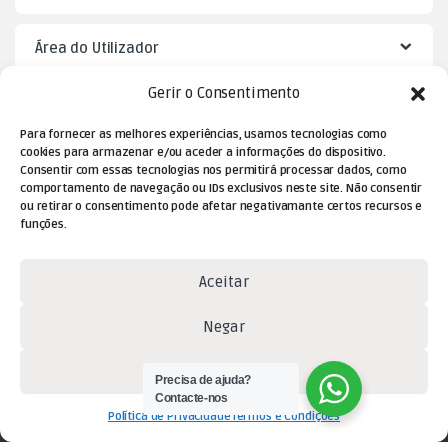
Área do Utilizador
Gerir o Consentimento
Mister Puzzle
Para fornecer as melhores experiências, usamos tecnologias como
cookies para armazenar e/ou aceder a informações do dispositivo.
Consentir com essas tecnologias nos permitirá processar dados, como
comportamento de navegação ou IDs exclusivos neste site. Não consentir
ou retirar o consentimento pode afetar negativamante certos recursos e
funções.
Aceitar
Negar
Dúvidas? Contacte-nos!
(+351) 229 477 080
Ver preferências
Precisa de ajuda?
(chamada para a rede fixa
Contacte-nos
Política de Privacidade
Termos e Condições
nacional)