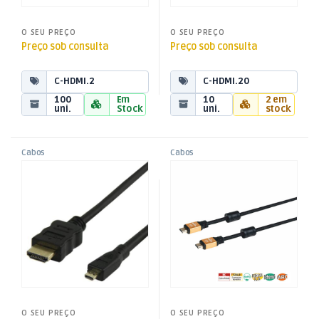
O SEU PREÇO
O SEU PREÇO
Preço sob consulta
Preço sob consulta
C-HDMI.2
C-HDMI.20
100
Em
10
2 em
uni.
Stock
uni.
stock
Cabos
Cabos
,
,
Cabo HDMI Macho / Micro
Cabo HDMI Macho / Macho
Cabos Áudio e Vídeo
Cabos Áudio e Vídeo
,
,
HDMI Macho 5mt
7,5mt – Metal
Cabos HDMI
Cabos HDMI
O SEU PREÇO
O SEU PREÇO