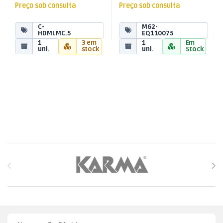
Preço sob consulta
Preço sob consulta
C-
M62-
HDMI.MC.5
EQ110075
1
3 em
1
Em
uni.
stock
uni.
Stock
Brands Carousel