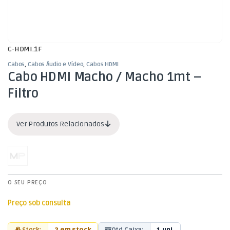
C-HDMI.1F
Cabos
,
Cabos Áudio e Vídeo
,
Cabos HDMI
Cabo HDMI Macho / Macho 1mt –
Filtro
Ver Produtos Relacionados
O SEU PREÇO
Preço sob consulta
Stock:
2 em stock
Qtd Caixa:
1 uni.