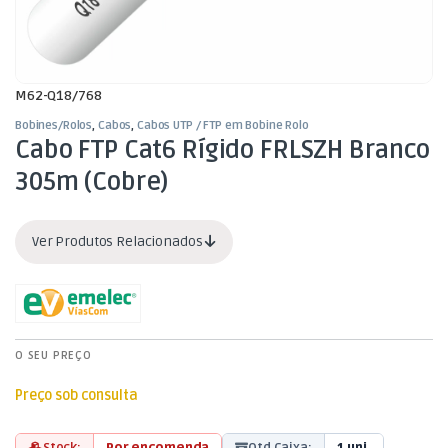
M62-Q18/768
Bobines/Rolos
,
Cabos
,
Cabos UTP / FTP em Bobine Rolo
Cabo FTP Cat6 Rígido FRLSZH Branco
305m (Cobre)
Ver Produtos Relacionados
O SEU PREÇO
Preço sob consulta
Stock:
Por encomenda
Qtd Caixa:
1 uni.