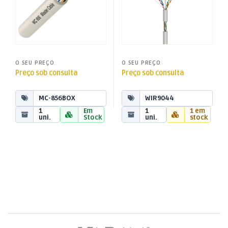
O SEU PREÇO
O SEU PREÇO
Preço sob consulta
Preço sob consulta
MC-856BOX
WIR9044
1
Em
1
1 em
uni.
Stock
uni.
stock
Brands Carousel