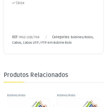
Cinza
REF:
M62-Q18/768
Categorias:
Bobines/Rolos
,
Cabos
,
Cabos UTP / FTP em Bobine Rolo
Produtos Relacionados
Bobines/Rolos
Bobines/Rolos
,
,
Cabo FTP Cat6 Rígido Preto
Cabo FTP CAT6 Rígido 305mt
Cabos
Cabos
,
,
305m (CCA)
Outdoor – Preto (Cobre)
Cabos UTP / FTP em Bobine Rolo
Cabos UTP / FTP em Bobine Rolo