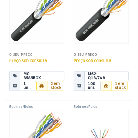
O SEU PREÇO
O SEU PREÇO
Preço sob consulta
Preço sob consulta
MC-
M62-
858NBOX
Q18/748
1
2 em
100
1 em
uni.
stock
uni.
stock
Bobines/Rolos
Bobines/Rolos
,
,
Cabo UTP Cat6 Rígido
Cabo UTP CAT6 Rígido CCA
Cabos
Cabos
,
,
Cinzento 305m (CCA)
AWG23 Cinzento – 305m
Cabos UTP / FTP em Bobine Rolo
Cabos UTP / FTP em Bobine Rolo