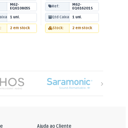
M62-
M62-
Ref:
EQ610805S
EQ616201S
aixa:
1 uni.
Qtd Caixa:
1 uni.
:
2 em stock
Stock:
2 em stock
le
Ajuda ao Cliente