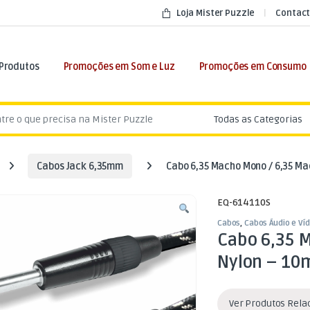
Loja Mister Puzzle
Contact
 Produtos
Promoções em Som e Luz
Promoções em Consumo
:
Cabos Jack 6,35mm
Cabo 6,35 Macho Mono / 6,35 M
EQ-614110S
Cabos
,
Cabos Áudio e Ví
Cabo 6,35 
Nylon – 10
Ver Produtos Rel