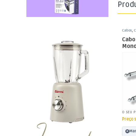
Prod
Cabos
,
C
Jack 6,
Cabo
Mono
Mono
O SEU 
Preço 
Mar