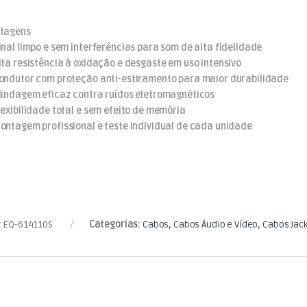
tagens
inal limpo e sem interferências para som de alta fidelidade
lta resistência à oxidação e desgaste em uso intensivo
ondutor com proteção anti-estiramento para maior durabilidade
lindagem eficaz contra ruídos eletromagnéticos
lexibilidade total e sem efeito de memória
ontagem profissional e teste individual de cada unidade
:
EQ-614110S
Categorias:
Cabos
,
Cabos Áudio e Vídeo
,
Cabos Jac