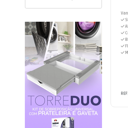
Van
S
A
C
B
F
M
REF