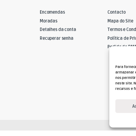
Encomendas
Contacto
Moradas
Mapa do Site
Detalhes da conta
Termos e Cond
Recuperar senha
Política de Pr
Pedido de RM
Para fornec
armazenar e
nos permiti
neste site. 
recursos e f
A