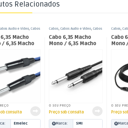
utos Relacionados
abos Áudio e Vídeo
,
Cabos
Cabos
,
Cabos Áudio e Vídeo
,
Cabos
Cabos
,
Cab
35mm
Jack 6,35mm
Jack 6,35
 6,35 Macho
Cabo 6,35 Macho
Cabo 6
 / 6,35 Macho
Mono / 6,35 Macho
Mono /
 Nylon – 3mt
Mono – 3mt
Mono 
PREÇO
O SEU PREÇO
O SEU PR
sob consulta
Preço sob consulta
Preço so
ca:
Emelec
Marca:
SMI
Marca