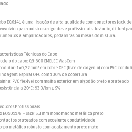
lado
abo EQ6141 é uma ligação de alta qualidade com conectores jack d
envolvido para músicos exigentes e profissionais de áudio, é ideal par
trumentos a amplificadores, pedaleiras ou mesas de mistura.
acterísticas Técnicas do Cabo
odelo do cabo: Q3-300 EMELEC VíasCom
ondutor: 1×0,22 mm² em cobre OFC (livre de oxigénio) com PVC condut
lindagem: Espiral OFC com 100% de cobertura
ainha: PVC flexível com malha exterior em algodão preto e prateado
esistência a 20°C: 93 O/km ± 5%
ectores Profissionais
 x EQ9011/B – Jack 6,3 mm mono macho metálico preto
ontactos prateados com excelente condutividade
orpo metálico robusto com acabamento preto mate