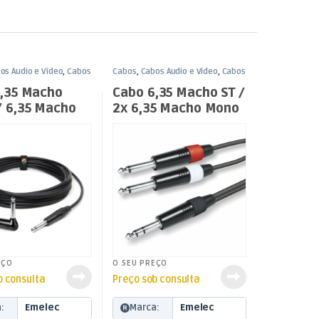
os Áudio e Vídeo
,
Cabos
Cabos
,
Cabos Áudio e Vídeo
,
Cabos
mm
Jack 6,35mm
,35 Macho
Cabo 6,35 Macho ST /
 6,35 Macho
2x 6,35 Macho Mono
90º – 5mt
1,5mt
EÇO
O SEU PREÇO
b consulta
Preço sob consulta
:
Emelec
Marca:
Emelec