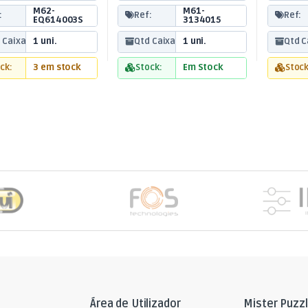
M62-
M61-
:
Ref:
Ref:
EQ614003S
3134015
 Caixa:
1 uni.
Qtd Caixa:
1 uni.
Qtd C
ck:
3 em stock
Stock:
Em Stock
Stock
Área de Utilizador
Mister Puzz