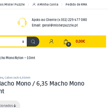
os Mister Puzzle
A Minha Conta
Pedido de RMA
Apoio ao Cliente
(+351) 229 477 080
Email: geral@misterpuzzle.pt
My Account
0,00
€
0
acho Mono Nylon – 10mt
deo
,
Cabos Jack 6,35mm
Macho Mono / 6,35 Macho Mono
mt
acionados