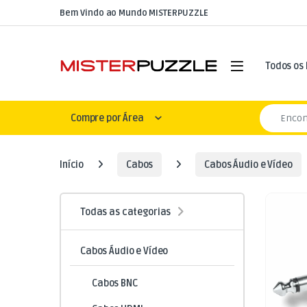
Skip to navigation
Skip to content
Bem Vindo ao Mundo MISTERPUZZLE
Open
Todos os
Search for
Compre por Área
Início
Cabos
Cabos Áudio e Vídeo
Todas as categorias
Cabos Áudio e Vídeo
Cabos BNC