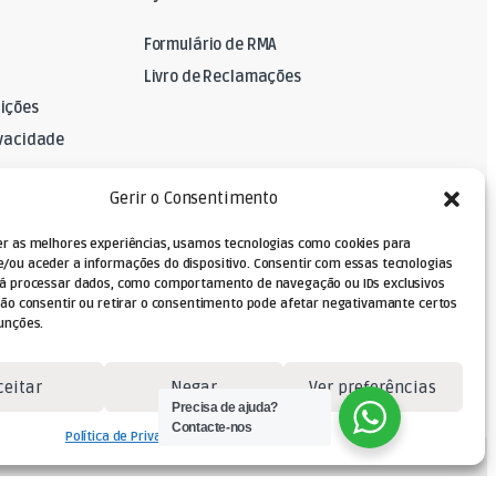
Formulário de RMA
Livro de Reclamações
ições
ivacidade
A
Gerir o Consentimento
er as melhores experiências, usamos tecnologias como cookies para
/ou aceder a informações do dispositivo. Consentir com essas tecnologias
rá processar dados, como comportamento de navegação ou IDs exclusivos
Não consentir ou retirar o consentimento pode afetar negativamante certos
unções.
ceitar
Negar
Ver preferências
Precisa de ajuda?
Contacte-nos
Política de Privacidade
Termos e Condições