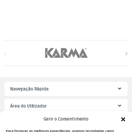
Brands Carousel
Navegação Rápida
Área do Utilizador
Gerir o Consentimento
Mister Puzzle
Para fornecer as melhores experiências, usamos tecnologias como