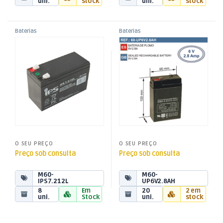
uni.
stock
uni.
stock
Baterias
Baterias
,
,
Bateria Ácida 12V 7,2Ah
Bateria Ácida 6V 2,8Ah
Baterias Ácidas
Baterias Ácidas
,
,
(151x65x94mm) F2
(66x100x33mm)
Energia
Energia
O SEU PREÇO
O SEU PREÇO
Preço sob consulta
Preço sob consulta
M60-
M60-
IPS7.212L
UP6V2.8AH
8
Em
20
2 em
uni.
Stock
uni.
stock