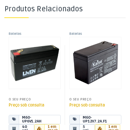
Produtos Relacionados
Baterias
Baterias
,
,
Bateria Ácida 6V 1,2Ah
Bateria Ácida 12V 7,2Ah
Baterias Ácidas
Baterias Ácidas
,
,
(97x24x51mm)
(151x65x94mm)
Energia
Energia
O SEU PREÇO
O SEU PREÇO
Preço sob consulta
Preço sob consulta
M60-
M60-
UP6V1.2AH
UP12V7.2A.F1
40
1 em
5
1 em