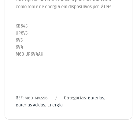
como fonte de energia em dispositivos portáteis.
KB645
UP6V5
6V5
6V4
M60-UP6V4AH
REF:
M60-MWS56
Categorias:
Baterias
,
Baterias Ácidas
,
Energia