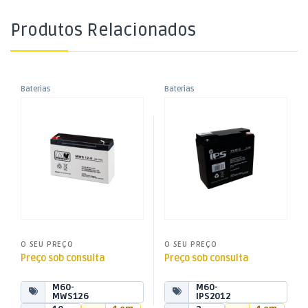
Produtos Relacionados
Baterias
Baterias
,
,
Bateria Ácida 6V 12Ah
Bateria Ácida 12V 20Ah
Baterias Ácidas
Baterias Ácidas
,
,
(151x94x51mm)
(181x167x76mm)
Energia
Energia
O SEU PREÇO
O SEU PREÇO
Preço sob consulta
Preço sob consulta
M60-
M60-
MWS126
IPS2012