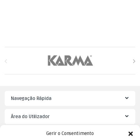
Brands Carousel
Navegação Rápida
Área do Utilizador
Gerir o Consentimento
Mister Puzzle