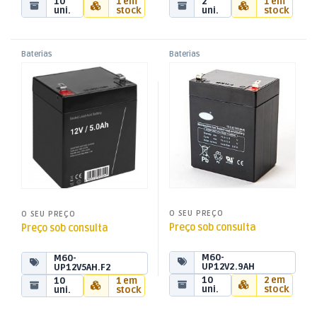
10
1 em
2
1 em
uni.
stock
uni.
stock
Baterias
Baterias
,
,
Bateria Ácida 12V 5Ah
Bateria Ácida 12V 2,9Ah
Baterias Ácidas
Baterias Ácidas
,
,
(90x100x70mm) F2
(99x80x56mm)
Energia
Energia
O SEU PREÇO
O SEU PREÇO
Preço sob consulta
Preço sob consulta
M60-
M60-
UP12V2.9AH
UP12V5AH.F2
10
2 em
10
1 em
uni.
stock
uni.
stock