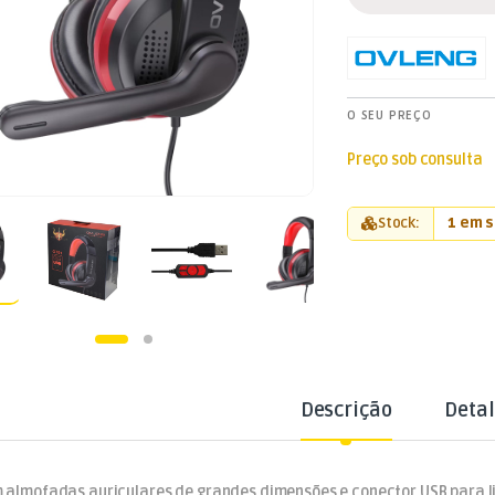
O SEU PREÇO
Preço sob consulta
Stock:
1 em 
Descrição
Deta
 almofadas auriculares de grandes dimensões e conector USB para l