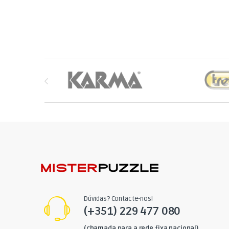
Brands Carousel
Dúvidas? Contacte-nos!
(+351) 229 477 080
(chamada para a rede fixa nacional)