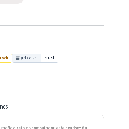
stock
Qtd Caixa:
1 uni.
lhes
igação direta ao computador, este headset é a