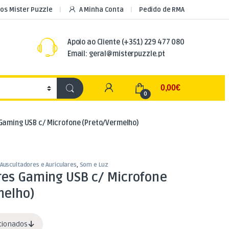
os Mister Puzzle
A Minha Conta
Pedido de RMA
Apoio ao Cliente
(+351) 229 477 080
Email: geral@misterpuzzle.pt
My Account
0,00
€
0
Gaming USB c/ Microfone (Preto/Vermelho)
Auscultadores e Auriculares
,
Som e Luz
res Gaming USB c/ Microfone
melho)
acionados