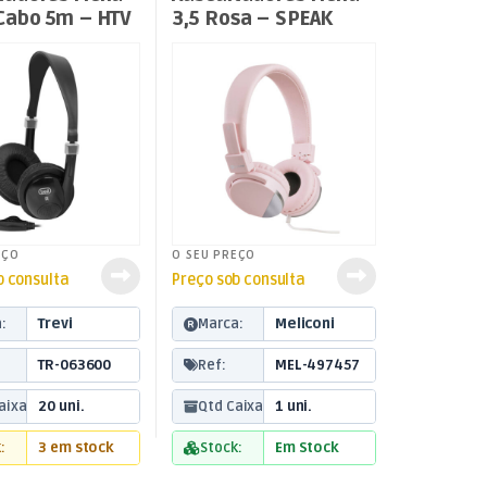
 Cabo 5m – HTV
3,5 Rosa – SPEAK
METAL
EÇO
O SEU PREÇO
b consulta
Preço sob consulta
:
Trevi
Marca:
Meliconi
TR-063600
Ref:
MEL-497457
aixa:
20 uni.
Qtd Caixa:
1 uni.
:
3 em stock
Stock:
Em Stock