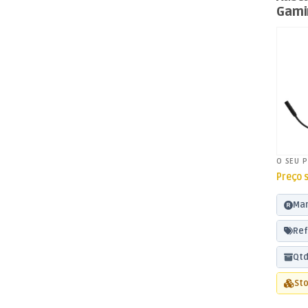
Gami
O SEU 
Preço 
Mar
Ref
Qtd
Sto