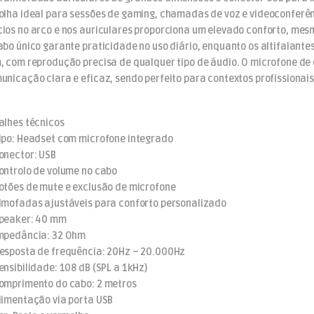
olha ideal para sessões de gaming, chamadas de voz e videoconferên
ios no arco e nos auriculares proporciona um elevado conforto, mesm
abo único garante praticidade no uso diário, enquanto os altifalan
, com reprodução precisa de qualquer tipo de áudio. O microfone d
unicação clara e eficaz, sendo perfeito para contextos profissionais 
alhes técnicos
ipo: Headset com microfone integrado
onector: USB
ontrolo de volume no cabo
otões de mute e exclusão de microfone
lmofadas ajustáveis para conforto personalizado
peaker: 40 mm
mpedância: 32 Ohm
esposta de frequência: 20Hz – 20.000Hz
nsibilidade: 108 dB (SPL a 1kHz)
omprimento do cabo: 2 metros
limentação via porta USB