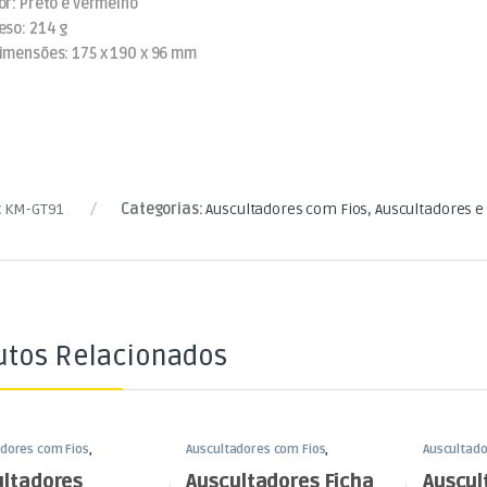
or: Preto e vermelho
eso: 214 g
imensões: 175 x 190 x 96 mm
:
KM-GT91
Categorias:
Auscultadores com Fios
,
Auscultadores e
utos Relacionados
adores com Fios
,
Auscultadores com Fios
,
Auscultado
dores e Auriculares
,
Som
Auscultadores e Auriculares
,
Som
Auscultado
e Luz
e Luz
ultadores
Auscultadores Ficha
Auscul