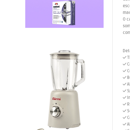
esc
mac
O c
som
com
Det
T
C
C
B
A
S
I
R
Se
C
A