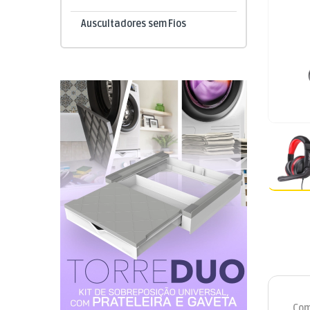
Auscultadores sem Fios
Com