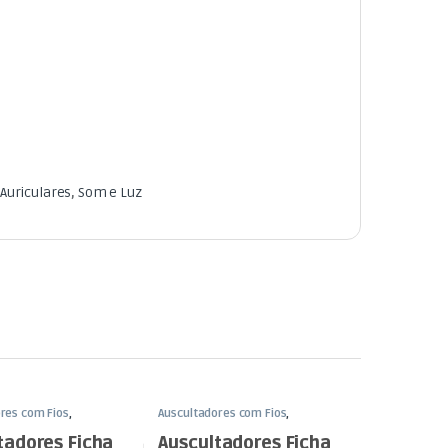
 Auriculares
,
Som e Luz
res com Fios
,
Auscultadores com Fios
,
res e Auriculares
,
Som
Auscultadores e Auriculares
,
Som
e Luz
tadores Ficha
Auscultadores Ficha