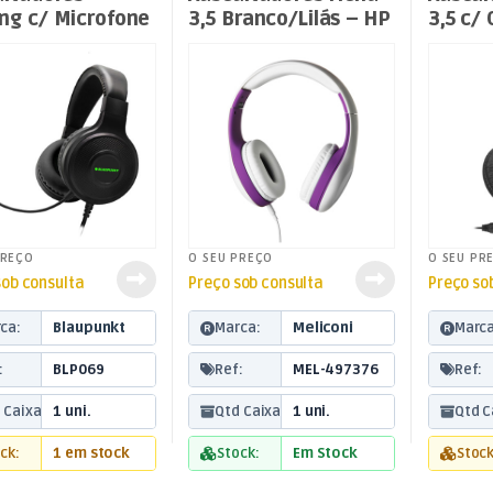
ng c/ Microfone
3,5 Branco/Lilás – HP
3,5 c/
Street
636
PREÇO
O SEU PREÇO
O SEU PR
sob consulta
Preço sob consulta
Preço so
ca:
Blaupunkt
Marca:
Meliconi
Marca
:
BLP069
Ref:
MEL-497376
Ref:
 Caixa:
1 uni.
Qtd Caixa:
1 uni.
Qtd C
ck:
1 em stock
Stock:
Em Stock
Stock