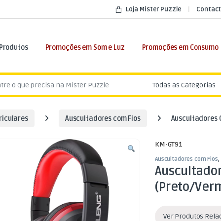
Loja Mister Puzzle
Contact
 Produtos
Promoções em Som e Luz
Promoções em Consumo
:
riculares
Auscultadores com Fios
Auscultadores 
KM-GT91
Auscultadores com Fios
,
Auscultado
(Preto/Ver
Ver Produtos Rel