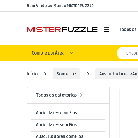
Skip to navigation
Skip to content
Bem Vindo ao Mundo MISTERPUZZLE
Open
Todos os
Search for
Compre por Área
Início
Som e Luz
Auscultadores e Au
Todas as categorias
Auriculares com Fios
Auriculares sem Fios
Auscultadores com Fios