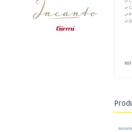
C
C
P
D
REF
Prod
Ausculta