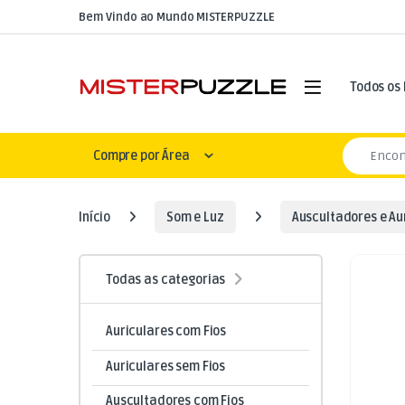
Skip to navigation
Skip to content
Bem Vindo ao Mundo MISTERPUZZLE
Open
Todos os
Search for
Compre por Área
Início
Som e Luz
Auscultadores e Au
Todas as categorias
Auriculares com Fios
Auriculares sem Fios
Auscultadores com Fios