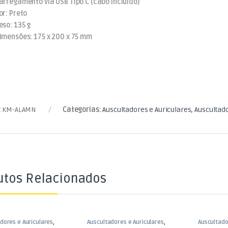
arregamento via USB Tipo C (cabo incluído)
or: Preto
eso: 135 g
imensões: 175 x 200 x 75 mm
:
KM-ALAMN
Categorias:
Auscultadores e Auriculares
,
Auscultad
utos Relacionados
dores e Auriculares
,
Auscultadores e Auriculares
,
Auscultado