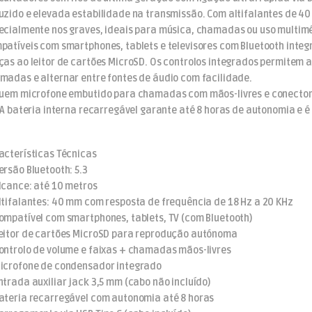
uzido e elevada estabilidade na transmissão. Com altifalantes de 4
ecialmente nos graves, ideais para música, chamadas ou uso multim
patíveis com smartphones, tablets e televisores com Bluetooth in
ças ao leitor de cartões MicroSD. Os controlos integrados permitem a
madas e alternar entre fontes de áudio com facilidade.
luem microfone embutido para chamadas com mãos-livres e conector 
. A bateria interna recarregável garante até 8 horas de autonomia e é
acterísticas Técnicas
ersão Bluetooth: 5.3
lcance: até 10 metros
ltifalantes: 40 mm com resposta de frequência de 18 Hz a 20 KHz
ompatível com smartphones, tablets, TV (com Bluetooth)
eitor de cartões MicroSD para reprodução autónoma
ontrolo de volume e faixas + chamadas mãos-livres
icrofone de condensador integrado
ntrada auxiliar jack 3,5 mm (cabo não incluído)
ateria recarregável com autonomia até 8 horas