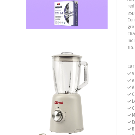
red
esp
Com
gra
cha
Inc
fio
Car
V
A
A
C
L
C
M
E
B