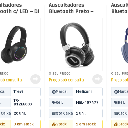
adores sem Fios
,
Som e
Auscultadores sem Fios
,
Som e
Auscultado
Luz
Luz
ultadores
Auscultadores
Auscul
ooth c/ LED – DJ
Bluetooth Preto –
Blueto
0 BT – Preto
SPEAK RIGHT
– Azul
PREÇO
O SEU PREÇO
O SEU PR
sob consulta
Preço sob consulta
Preço so
ca:
Trevi
Marca:
Meliconi
Marca
TR-
:
Ref:
MEL-497477
Ref:
D12E6000
 Caixa:
20 uni.
Qtd Caixa:
1 uni.
Qtd C
ck:
3 em stock
Stock:
1 em stock
Stock