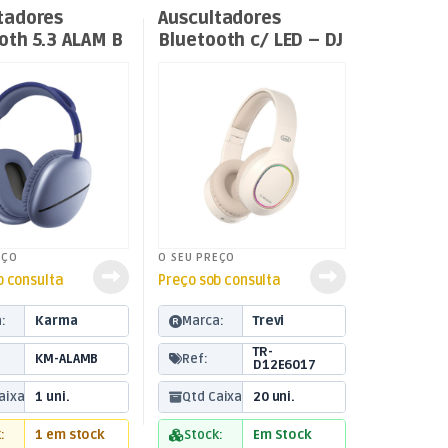
res sem Fios
,
Som e
Auscultadores sem Fios
,
Som e
Luz
tadores
Auscultadores
oth 5.3 ALAM B
Bluetooth c/ LED – DJ
12E60 BT – Creme
EÇO
O SEU PREÇO
b consulta
Preço sob consulta
:
Karma
Marca:
Trevi
TR-
KM-ALAMB
Ref:
D12E6017
aixa:
1 uni.
Qtd Caixa:
20 uni.
:
1 em stock
Stock:
Em Stock