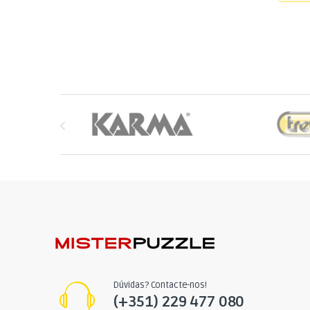
Brands Carousel
Dúvidas? Contacte-nos!
(+351) 229 477 080