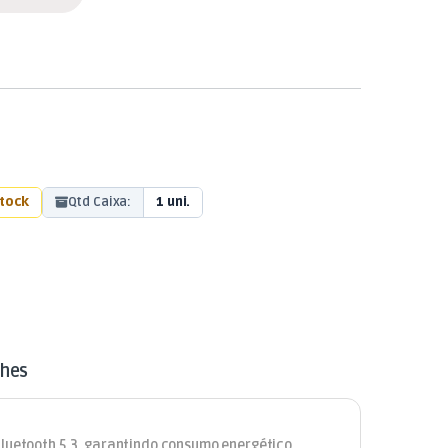
stock
Qtd Caixa:
1 uni.
lhes
Bluetooth 5.3, garantindo consumo energético