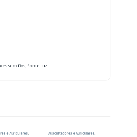
ores sem Fios
,
Som e Luz
res e Auriculares
,
Auscultadores e Auriculares
,