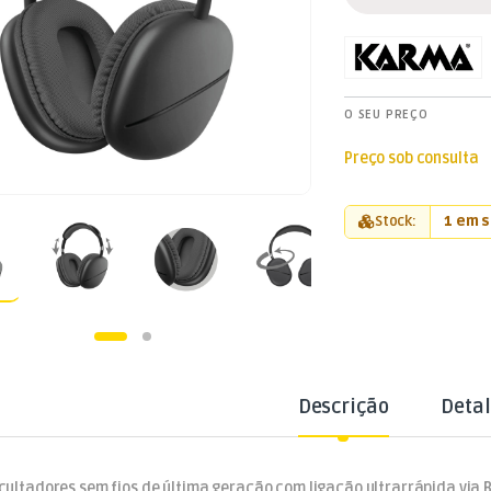
O SEU PREÇO
Preço sob consulta
Stock:
1 em 
Descrição
Deta
cultadores sem fios de última geração com ligação ultrarrápida via 