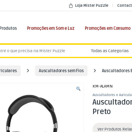
Loja Mister Puzzle
Contact
 Produtos
Promoções em Som e Luz
Promoções em Consumo
:
riculares
Auscultadores sem Fios
Auscultadores B
KM-ALAMN
Auscultadores e Auricula
Auscultador
Preto
Ver Produtos Rel