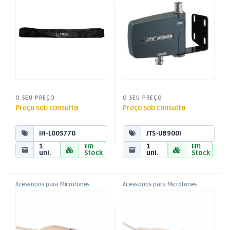
Antena p/ Receptores UHF
Som e Luz
Som e Luz
PLL
O SEU PREÇO
O SEU PREÇO
Preço sob consulta
Preço sob consulta
IH-L005770
JTS-UB900I
1
Em
1
Em
uni.
Stock
uni.
Stock
Acessórios para Microfones
Acessórios para Microfones
,
,
Cabo 3,5 Macho ST c/ Rosca –
Cabo Mini XLR Fêmea 4 Pinos
Microfones
Microfones
,
,
Creme
– Creme
Som e Luz
Som e Luz