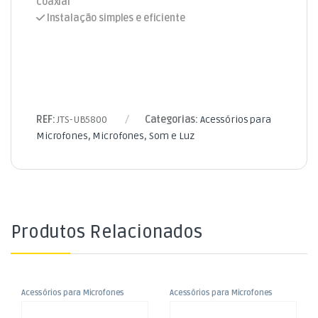
coaxial
Instalação simples e eficiente
REF:
JTS-UB5800
Categorias:
Acessórios para
Microfones
,
Microfones
,
Som e Luz
Produtos Relacionados
Acessórios para Microfones
Acessórios para Microfones
,
,
Saco p/ Suporte Microfone
Amplificador de Sinal de
Microfones
Microfones
,
,