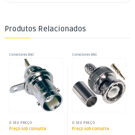
Produtos Relacionados
Conectores BNC
Conectores BNC
,
,
Ficha BNC Fêmea Chassi
Ficha BNC Macho Cravar
Fichas, Conectores e
Fichas, Conectores e
Adaptadores
Adaptadores
Rosca
RG59
O SEU PREÇO
O SEU PREÇO
Preço sob consulta
Preço sob consulta