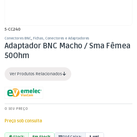
5-CC240
Conectores BNC
,
Fichas, Conectores e Adaptadores
Adaptador BNC Macho / Sma Fêmea
50Ohm
Ver Produtos Relacionados
O SEU PREÇO
Preço sob consulta
Stock:
Em Stock
Qtd Caixa:
1 uni.