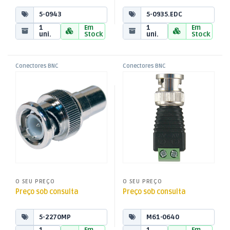
5-0943
5-0935.EDC
1
Em
1
Em
uni.
Stock
uni.
Stock
Conectores BNC
Conectores BNC
,
,
Adaptador BNC Macho / RCA
Adaptador BNC Macho/
Fichas, Conectores e
Fichas, Conectores e
Adaptadores
Adaptadores
Fêmea
Terminal Parafuso
O SEU PREÇO
O SEU PREÇO
Preço sob consulta
Preço sob consulta
5-2270MP
M61-0640