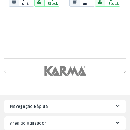
1
Em
1
Em
uni.
Stock
uni.
Stock
Brands Carousel
Navegação Rápida
Área do Utilizador