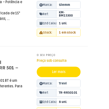
a – Potência e
Marca:
Glemm
KM-
ficada de 15"
Ref:
BM15300
il, ...
Qtd Caixa:
1 uni.
Stock:
1 em stock
O SEU PREÇO
Preço sob consulta
l
RR 501 –
Ler mais
501 BT é um
Marca:
Trevi
ferentes. Para
Ref:
TR-RR50101
Qtd Caixa:
8 uni.