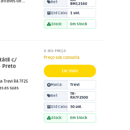
KM-
através de ...
Ref:
BM12160
Qtd Caixa:
1 uni.
Stock:
Em Stock
O SEU PREÇO
Preço sob consulta
átil c/
 Preto
Ler mais
a Trevi RA 7F25
Marca:
Trevi
as as suas
TR-
Ref:
RA7F2500
Qtd Caixa:
50 uni.
Stock:
Em Stock