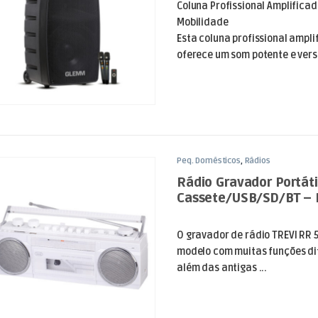
Coluna Profissional Amplificad
Mobilidade
Esta coluna profissional ampli
oferece um som potente e versát
Peq. Domésticos
,
Rádios
Rádio Gravador Portáti
Cassete/USB/SD/BT – 
Branco
O gravador de rádio TREVI RR 
modelo com muitas funções di
além das antigas ...