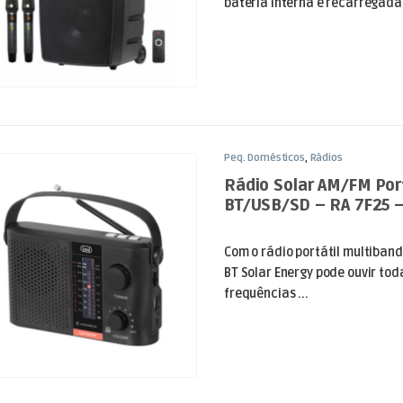
bateria interna é recarregada 
Peq. Domésticos
,
Rádios
Rádio Solar AM/FM Port
BT/USB/SD – RA 7F25 –
Com o rádio portátil multiband
BT Solar Energy pode ouvir tod
frequências ...