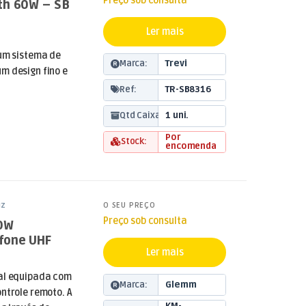
Preço sob consulta
th 60W – SB
Ler mais
 um sistema de
Marca:
Trevi
m design fino e
Ref:
TR-SB8316
Qtd Caixa:
1 uni.
Por
Stock:
encomenda
uz
O SEU PREÇO
Preço sob consulta
40W
fone UHF
Ler mais
nal equipada com
Marca:
Glemm
ntrole remoto. A