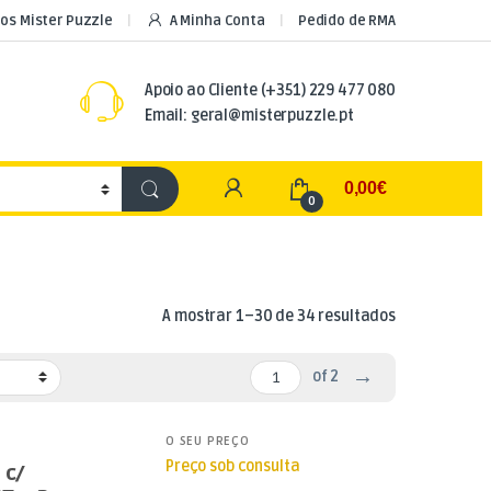
os Mister Puzzle
A Minha Conta
Pedido de RMA
Apoio ao Cliente
(+351) 229 477 080
Email: geral@misterpuzzle.pt
My Account
0,00
€
0
Ordenado por
A mostrar 1–30 de 34 resultados
→
of 2
O SEU PREÇO
Preço sob consulta
 c/