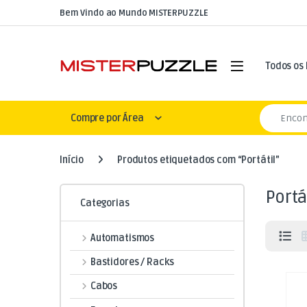
Skip to navigation
Skip to content
Bem Vindo ao Mundo MISTERPUZZLE
Open
Todos os
Search for
Compre por Área
Início
Produtos etiquetados com “Portátil”
Portá
Categorias
Automatismos
Bastidores / Racks
Cabos