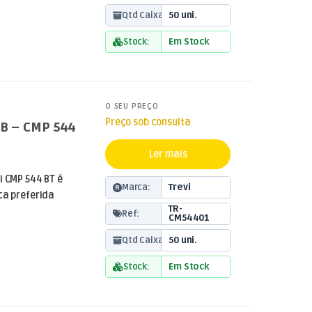
Qtd Caixa:
50 uni.
Stock:
Em Stock
O SEU PREÇO
Preço sob consulta
USB – CMP 544
Ler mais
i CMP 544 BT é
Marca:
Trevi
ca preferida
TR-
Ref:
CM54401
Qtd Caixa:
50 uni.
Stock:
Em Stock