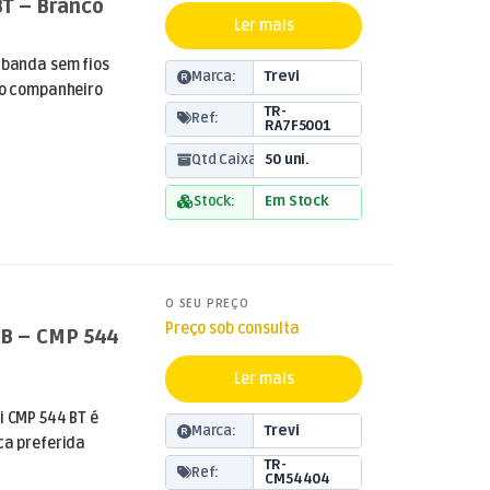
T – Branco
Ler mais
tibanda sem fios
Marca:
Trevi
, o companheiro
TR-
Ref:
RA7F5001
Qtd Caixa:
50 uni.
Stock:
Em Stock
O SEU PREÇO
Preço sob consulta
USB – CMP 544
Ler mais
i CMP 544 BT é
Marca:
Trevi
ca preferida
TR-
Ref:
CM54404