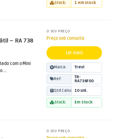
Stock:
1 em stock
O SEU PREÇO
Preço sob consulta
til – RA 738
Ler mais
 lado com o Mini
Marca:
Trevi
 ...
TR-
Ref:
RA738F00
Qtd Caixa:
10 uni.
Stock:
Em Stock
O SEU PREÇO