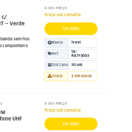
O SEU PREÇO
Preço sob consulta
 c/
T – Verde
Ler mais
tibanda sem fios
Marca:
Trevi
, o companheiro
TR-
Ref:
RA7F5003
Qtd Caixa:
50 uni.
Stock:
1 em stock
uz
O SEU PREÇO
Preço sob consulta
0W
fone UHF
Ler mais