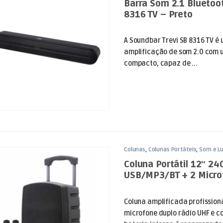
Barra Som 2.1 Bluetoo
8316 TV – Preto
A Soundbar Trevi SB 8316 TV é
amplificação de som 2.0 com u
compacto, capaz de ...
Colunas
,
Colunas Portáteis
,
Som e L
Coluna Portátil 12″ 2
USB/MP3/BT + 2 Micro
Coluna amplificada profissio
microfone duplo rádio UHF e co