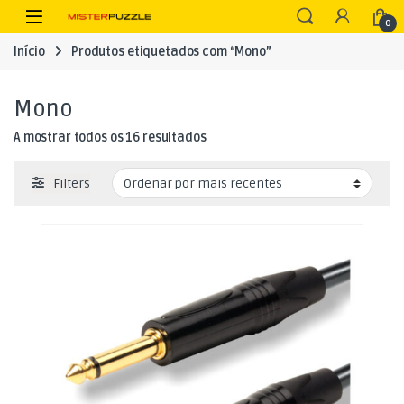
Skip to navigation
Skip to content
Open
0
Início
Produtos etiquetados com “Mono”
Mono
Ordenado por mais recentes
A mostrar todos os 16 resultados
Filters