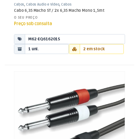
Cabos
,
Cabos Áudio e Vídeo
,
Cabos
Jack 6,35mm
Cabo 6,35 Macho ST / 2x 6,35 Macho Mono 1,5mt
O SEU PREÇO
Preço sob consulta
M62-EQ616201S
1 uni.
2 em stock