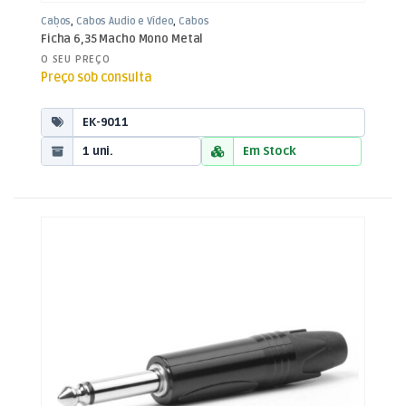
Cabos
,
Cabos Áudio e Vídeo
,
Cabos
Jack 3,5mm
Ficha 6,35 Macho Mono Metal
O SEU PREÇO
Preço sob consulta
EK-9011
1 uni.
Em Stock