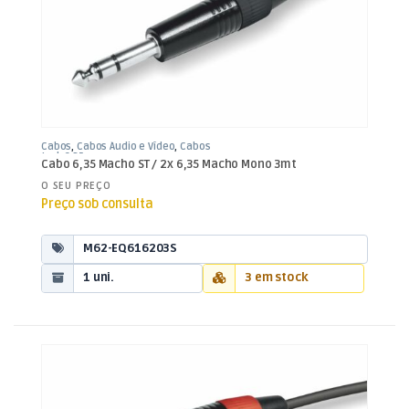
Cabos
,
Cabos Áudio e Vídeo
,
Cabos
Jack 6,35mm
Cabo 6,35 Macho ST / 2x 6,35 Macho Mono 3mt
O SEU PREÇO
Preço sob consulta
M62-EQ616203S
1 uni.
3 em stock