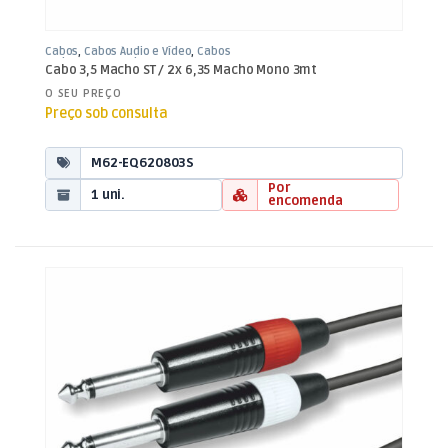
Cabos
,
Cabos Áudio e Vídeo
,
Cabos
Jack 3,5mm / Jack 6,35mm
Cabo 3,5 Macho ST / 2x 6,35 Macho Mono 3mt
O SEU PREÇO
Preço sob consulta
M62-EQ620803S
Por
1 uni.
encomenda