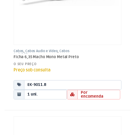
Cabos
,
Cabos Áudio e Vídeo
,
Cabos
Jack 6,35mm
Ficha 6,35 Macho Mono Metal Preto
O SEU PREÇO
Preço sob consulta
EK-9011.B
Por
1 uni.
encomenda