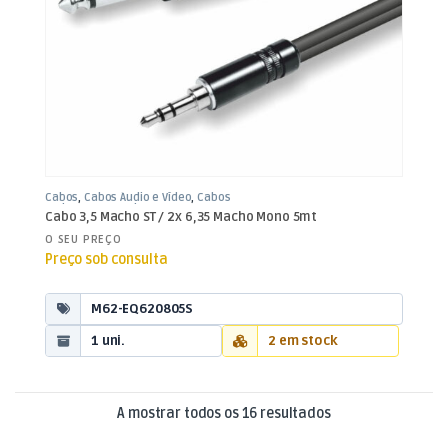
Cabos
,
Cabos Áudio e Vídeo
,
Cabos
Jack 3,5mm / Jack 6,35mm
Cabo 3,5 Macho ST / 2x 6,35 Macho Mono 5mt
O SEU PREÇO
Preço sob consulta
M62-EQ620805S
1 uni.
2 em stock
Ordenado por mai
A mostrar todos os 16 resultados