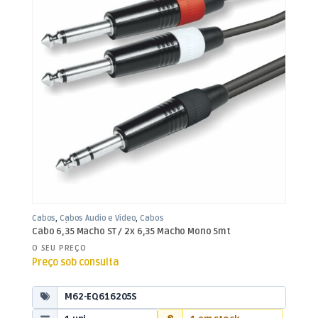
Cabos
,
Cabos Áudio e Vídeo
,
Cabos
RCA / Jack 6,35mm
Cabo 6,35 Macho ST / 2x 6,35 Macho Mono 5mt
O SEU PREÇO
Preço sob consulta
M62-EQ616205S