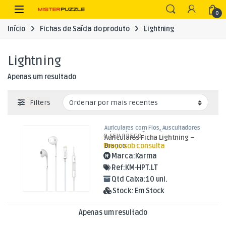
Skip to navigation
Skip to content
Open
0
Início
Fichas de Saída do produto
Lightning
Lightning
Apenas um resultado
Filters
Auriculares com Fios
,
Auscultadores
e Auriculares
,
Som e Luz
O SEU PREÇO
Auriculares Ficha Lightning –
Preço sob consulta
Branco
Marca:
Karma
Ref:
KM-HPT.LT
Qtd Caixa:
10 uni.
Stock:
Em Stock
Apenas um resultado