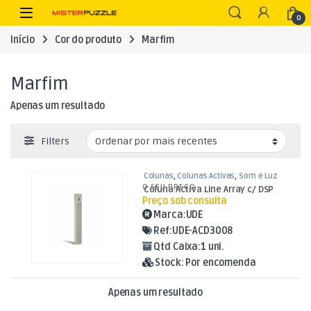
Skip to navigation
Skip to content
Open
0
Início
Cor do produto
Marfim
Marfim
Apenas um resultado
Filters
Colunas
,
Colunas Activas
,
Som e Luz
O SEU PREÇO
Coluna Activa Line Array c/ DSP
Preço sob consulta
Marca:
UDE
Ref:
UDE-ACD3008
Qtd Caixa:
1 uni.
Stock:
Por encomenda
Apenas um resultado