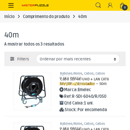
Skip to navigation
Skip to content
Open
0
Início
Comprimento do produto
40m
40m
Ordenado por mais recentes
A mostrar todos os 3 resultados
Filters
Bobines/Rolos
,
Cabos
,
Cabos
Híbridos
O SEU PREÇO
Cabo SDI 4K-UHD + LAN CAT6
Preço sob consulta
SF/UTP c/ Enrolador – 50m
Marca:
Emelec
Ref:
R-SDI-6040/R/050
Qtd Caixa:
1 uni.
Stock:
Por encomenda
Bobines/Rolos
,
Cabos
,
Cabos
Híbridos
O SEU PREÇO
Cabo SDI 4K-UHD + LAN CAT6