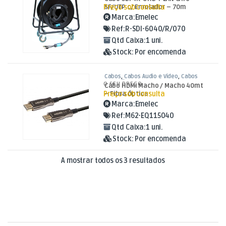
Preço sob consulta
SF/UTP c/ Enrolador – 70m
Marca:
Emelec
Ref:
R-SDI-6040/R/070
Qtd Caixa:
1 uni.
Stock:
Por encomenda
Cabos
,
Cabos Áudio e Vídeo
,
Cabos
HDMI Fibra
O SEU PREÇO
Cabo HDMI Macho / Macho 40mt
Preço sob consulta
– Fibra Óptica
Marca:
Emelec
Ref:
M62-EQ115040
Qtd Caixa:
1 uni.
Stock:
Por encomenda
Ordenado por mais
A mostrar todos os 3 resultados