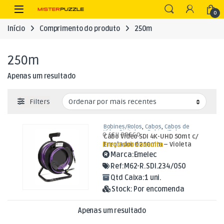
Skip to navigation
Skip to content
Open
0
Início
Comprimento do produto
250m
250m
Apenas um resultado
Filters
Bobines/Rolos
,
Cabos
,
Cabos de
Vídeo Digital em Bobine/Rolo
O SEU PREÇO
Cabo Vídeo SDI 4K-UHD 50mt c/
Preço sob consulta
Enrolador Ø250mm – Violeta
Marca:
Emelec
Ref:
M62-R.SDI.234/050
Qtd Caixa:
1 uni.
Stock:
Por encomenda
Apenas um resultado