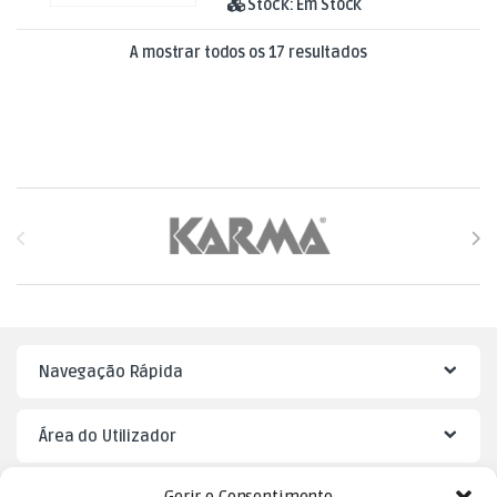
Stock:
Em Stock
Ordenado por mai
A mostrar todos os 17 resultados
Brands Carousel
Navegação Rápida
Área do Utilizador