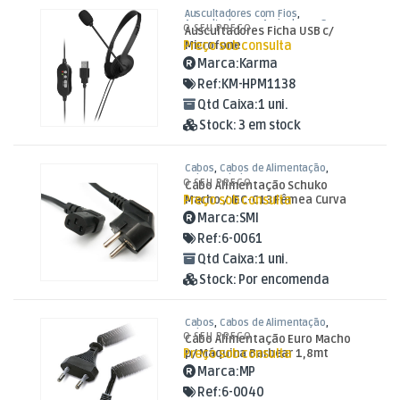
Auscultadores com Fios
,
Auscultadores e Auriculares
,
Som e
O SEU PREÇO
Auscultadores Ficha USB c/
Luz
Preço sob consulta
Microfone
Marca:
Karma
Ref:
KM-HPM1138
Qtd Caixa:
1 uni.
Stock:
3 em stock
Cabos
,
Cabos de Alimentação
,
Cabos Schuko / IEC
O SEU PREÇO
Cabo Alimentação Schuko
Preço sob consulta
Macho / IEC-C13 Fêmea Curva
1,8mt
Marca:
SMI
Ref:
6-0061
Qtd Caixa:
1 uni.
Stock:
Por encomenda
Cabos
,
Cabos de Alimentação
,
Cabos Euro
O SEU PREÇO
Cabo Alimentação Euro Macho
Preço sob consulta
p/ Máquina Barbear 1,8mt
Marca:
MP
Ref:
6-0040