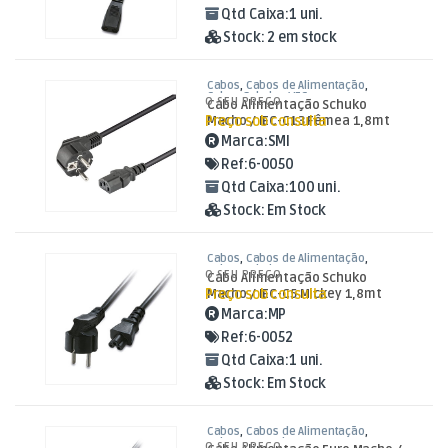
Qtd Caixa:
1 uni.
Stock:
2 em stock
Cabos
,
Cabos de Alimentação
,
Cabos Schuko / IEC
O SEU PREÇO
Cabo Alimentação Schuko
Preço sob consulta
Macho / IEC-C13 Fêmea 1,8mt
Preto
Marca:
SMI
Ref:
6-0050
Qtd Caixa:
100 uni.
Stock:
Em Stock
Cabos
,
Cabos de Alimentação
,
Cabos Schuko / IEC
O SEU PREÇO
Cabo Alimentação Schuko
Preço sob consulta
Macho / IEC-C5 Mickey 1,8mt
Marca:
MP
Ref:
6-0052
Qtd Caixa:
1 uni.
Stock:
Em Stock
Cabos
,
Cabos de Alimentação
,
Cabos Euro / Tipo 8
O SEU PREÇO