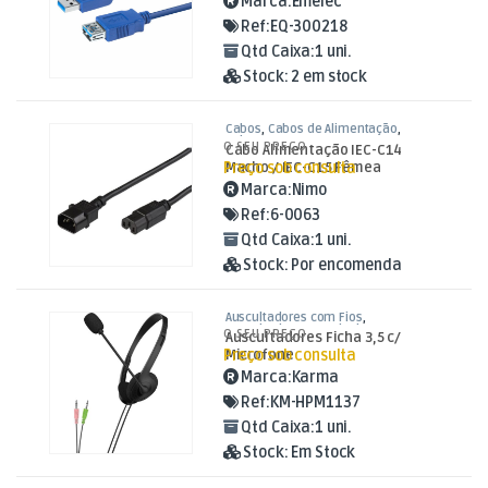
Marca:
Emelec
Ref:
EQ-300218
Qtd Caixa:
1 uni.
Stock:
2 em stock
Cabos
,
Cabos de Alimentação
,
Cabos IEC
O SEU PREÇO
Cabo Alimentação IEC-C14
Preço sob consulta
Macho / IEC-C15 Fêmea
Ranhura 1,8mt
Marca:
Nimo
Ref:
6-0063
Qtd Caixa:
1 uni.
Stock:
Por encomenda
Auscultadores com Fios
,
Auscultadores e Auriculares
,
Som e
O SEU PREÇO
Auscultadores Ficha 3,5 c/
Luz
Preço sob consulta
Microfone
Marca:
Karma
Ref:
KM-HPM1137
Qtd Caixa:
1 uni.
Stock:
Em Stock