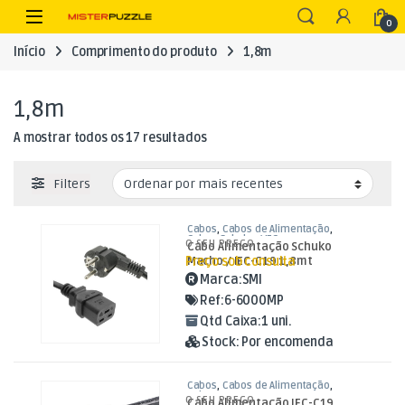
Skip to navigation
Skip to content
Open
0
Início
Comprimento do produto
1,8m
1,8m
Ordenado por mais recentes
A mostrar todos os 17 resultados
Filters
Cabos
,
Cabos de Alimentação
,
Cabos Schuko / IEC
O SEU PREÇO
Cabo Alimentação Schuko
Preço sob consulta
Macho / IEC-C19 1,8mt
Marca:
SMI
Ref:
6-6000MP
Qtd Caixa:
1 uni.
Stock:
Por encomenda
Cabos
,
Cabos de Alimentação
,
Cabos IEC
O SEU PREÇO
Cabo Alimentação IEC-C19