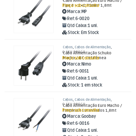
Cabo Alimentação Euro Macho /
Preço sob consulta
Tipo 8 – 2×0,75mm² 1,8mt
Marca:
MP
Ref:
6-0020
Qtd Caixa:
1 uni.
Stock:
Em Stock
Cabos
,
Cabos de Alimentação
,
Cabos Schuko / IEC
O SEU PREÇO
Cabo Alimentação Schuko
Preço sob consulta
Macho / IEC-C15 Fêmea
Ranhura 1,8mt
Marca:
Nimo
Ref:
6-0051
Qtd Caixa:
1 uni.
Stock:
1 em stock
Cabos
,
Cabos de Alimentação
,
Cabos Euro
O SEU PREÇO
Cabo Alimentação Euro Macho /
Preço sob consulta
Terminais Estanhados 1,8mt
Marca:
Goobay
Ref:
6-0016
Qtd Caixa:
1 uni.