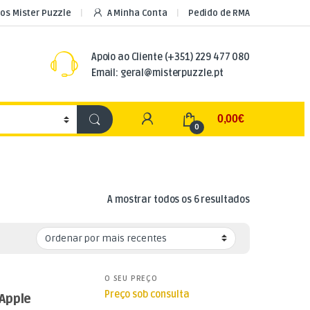
os Mister Puzzle
A Minha Conta
Pedido de RMA
Apoio ao Cliente
(+351) 229 477 080
Email: geral@misterpuzzle.pt
My Account
0,00
€
0
Ordenado por
A mostrar todos os 6 resultados
O SEU PREÇO
Preço sob consulta
Apple