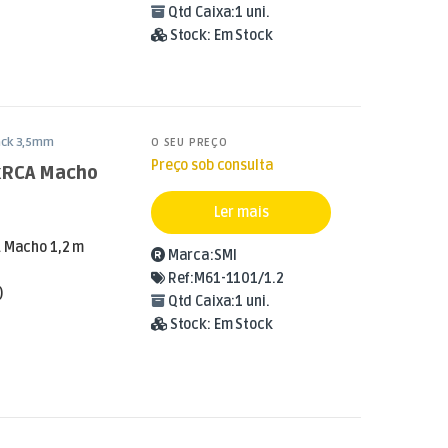
Qtd Caixa:
1 uni.
Stock:
Em Stock
ack 3,5mm
O SEU PREÇO
Preço sob consulta
2xRCA Macho
Ler mais
A Macho 1,2 m
Marca:
SMI
Ref:
M61-1101/1.2
)
Qtd Caixa:
1 uni.
Stock:
Em Stock