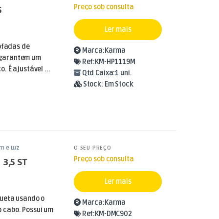
Preço sob consulta
5
Ler mais
mofadas de
Marca:
Karma
garantem um
Ref:
KM-HP1119M
 É ajustável ...
Qtd Caixa:
1 uni.
Stock:
Em Stock
m e Luz
O SEU PREÇO
Preço sob consulta
 3,5 ST
Ler mais
queta usando o
Marca:
Karma
 cabo. Possui um
Ref:
KM-DMC902