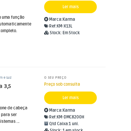
Ler mais
om uma função
Marca:
Karma
 automaticamente
Ref:
KM-X13L
completo.
Stock:
Em Stock
m e Luz
O SEU PREÇO
Preço sob consulta
a 3,5
Ler mais
ofone de cabeça
Marca:
Karma
 para ser
Ref:
KM-DMC8200H
istemas ...
Qtd Caixa:
1 uni.
Stock:
1 em stock