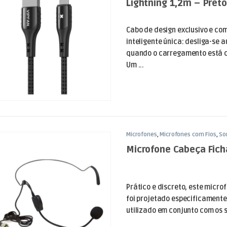
Lightning 1,2m – Preto
Cabo de design exclusivo e c
inteligente única: desliga-se
quando o carregamento está 
Um ...
Microfones
,
Microfones com Fios
,
So
Microfone Cabeça Fich
Prático e discreto, este micr
foi projetado especificamente
utilizado em conjunto com os s