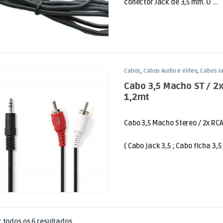
conector Jack de 3,5 mm. O ...
Cabos
,
Cabos Áudio e Vídeo
,
Cabos J
Cabo 3,5 Macho ST / 
1,2mt
Cabo 3,5 Macho Stereo / 2x RC
( Cabo jack 3,5 ; Cabo ficha 3,5 
Ordenado por mais recentes
 todos os 6 resultados