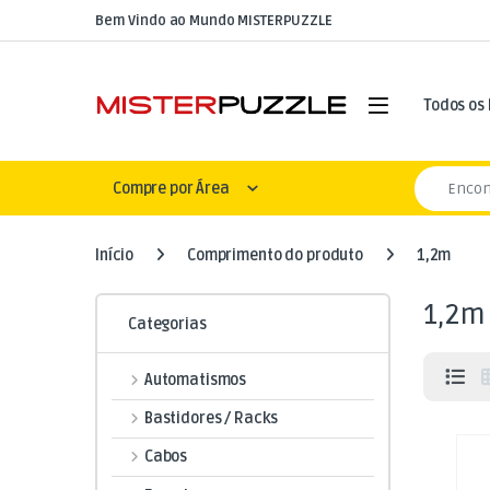
Skip to navigation
Skip to content
Bem Vindo ao Mundo MISTERPUZZLE
Open
Todos os
Search for
Compre por Área
Início
Comprimento do produto
1,2m
1,2m
Categorias
Automatismos
Bastidores / Racks
Cabos