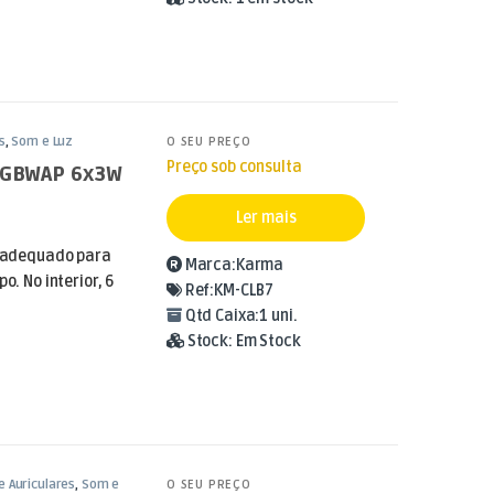
s
,
Som e Luz
O SEU PREÇO
Preço sob consulta
 RGBWAP 6x3W
Ler mais
 e adequado para
Marca:
Karma
o. No interior, 6
Ref:
KM-CLB7
Qtd Caixa:
1 uni.
Stock:
Em Stock
e Auriculares
,
Som e
O SEU PREÇO