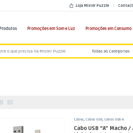
Loja Mister Puzzle
Contact
 Produtos
Promoções em Som e Luz
Promoções em Consumo
:
Cabos
,
Cabos USB
,
Cabos USB-A
Cabo USB “A” Macho / 