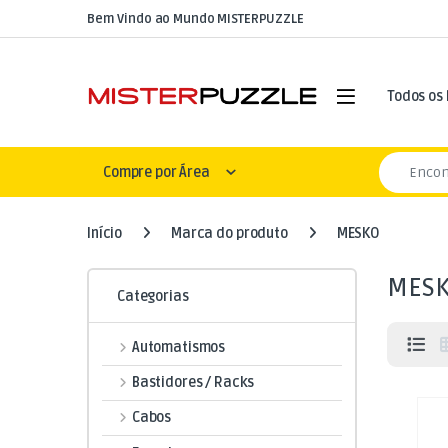
Skip to navigation
Skip to content
Bem Vindo ao Mundo MISTERPUZZLE
Open
Todos os
Search for
Compre por Área
Início
Marca do produto
MESKO
MES
Categorias
Automatismos
Bastidores / Racks
Cabos