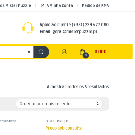
os Mister Puzzle
A Minha Conta
Pedido de RMA
Apoio ao Cliente
(+351) 229 477 080
Email: geral@misterpuzzle.pt
My Account
0,00
€
0
Ordenado por
A mostrar todos os 5 resultados
Domésticos
O SEU PREÇO
Preço sob consulta
s