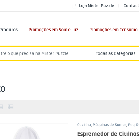
Loja Mister Puzzle
Contact
 Produtos
Promoções em Som e Luz
Promoções em Consumo
:
KO
Cozinha
,
Máquinas de Sumos
,
Peq. 
Espremedor de Citrino