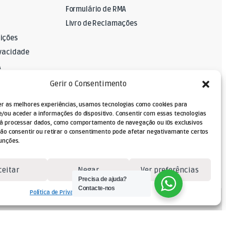
Formulário de RMA
Livro de Reclamações
ições
ivacidade
A
Gerir o Consentimento
er as melhores experiências, usamos tecnologias como cookies para
/ou aceder a informações do dispositivo. Consentir com essas tecnologias
rá processar dados, como comportamento de navegação ou IDs exclusivos
Não consentir ou retirar o consentimento pode afetar negativamante certos
unções.
ceitar
Negar
Ver preferências
Precisa de ajuda?
Contacte-nos
Política de Privacidade
Termos e Condições