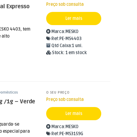
Preço sob consulta
al Expresso
Ler mais
ESKO 4403, tem
Marca:
MESKO
 alto
Ref:
PE-MS4403
Qtd Caixa:
1 uni.
Stock:
1 em stock
Domésticos
O SEU PREÇO
Preço sob consulta
g /1g – Verde
Ler mais
guarda-se
Marca:
MESKO
o especial para
Ref:
PE-MS3159G