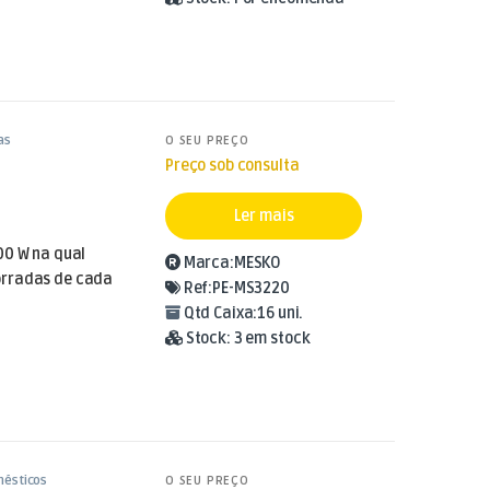
as
O SEU PREÇO
Preço sob consulta
Ler mais
00 W na qual
Marca:
MESKO
orradas de cada
Ref:
PE-MS3220
Qtd Caixa:
16 uni.
Stock:
3 em stock
mésticos
O SEU PREÇO