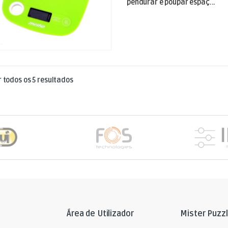
pendurar e poupar espaç...
Ordenado por mais recentes
 todos os 5 resultados
Área de Utilizador
Mister Puzz