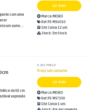
Ler mais
egante com uma
Marca:
MESKO
parar
Ref:
PE-MS4010
nte um sumo ...
Qtd Caixa:
12 uni.
Stock:
Em Stock
O SEU PREÇO
Preço sob consulta
50cm
Ler mais
 hélice de 50 cm
Marca:
MESKO
adável explosão
Ref:
PE-MS7330
Qtd Caixa:
1 uni.
Stock:
Por encomenda