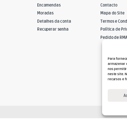
Encomendas
Contacto
Moradas
Mapa do Site
Detalhes da conta
Termos e Cond
Recuperar senha
Política de Pr
Pedido de RM
Para fornec
armazenar e
nos permiti
neste site. 
recursos e f
A