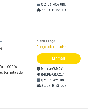
Qtd Caixa:
4 uni.
Stock:
Em Stock
as
O SEU PREÇO
Preço sob consulta
0W
Ler mais
máx. 1000 W em
Marca:
CAMRY
as torradas de
Ref:
PE-CR3217
Qtd Caixa:
1 uni.
Stock:
Em Stock