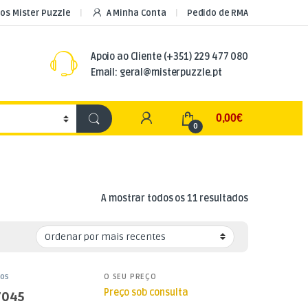
os Mister Puzzle
A Minha Conta
Pedido de RMA
Apoio ao Cliente
(+351) 229 477 080
Email: geral@misterpuzzle.pt
My Account
0,00
€
0
Ordenado por
A mostrar todos os 11 resultados
cos
O SEU PREÇO
Preço sob consulta
7045