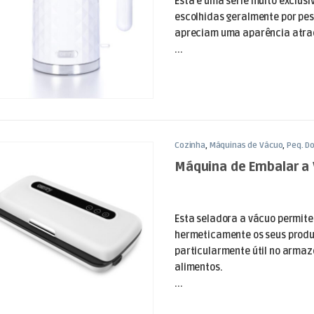
Esta é uma série muito exclusi
escolhidas geralmente por pe
apreciam uma aparência atrae
...
Cozinha
,
Máquinas de Vácuo
,
Peq. D
Máquina de Embalar a
Esta seladora a vácuo permite
hermeticamente os seus produt
particularmente útil no arma
alimentos.
...