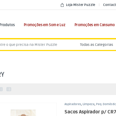
Loja Mister Puzzle
Contact
 Produtos
Promoções em Som e Luz
Promoções em Consumo
:
RY
Aspiradores
,
Limpeza
,
Peq. Domésti
Sacos Aspirador p/ CR