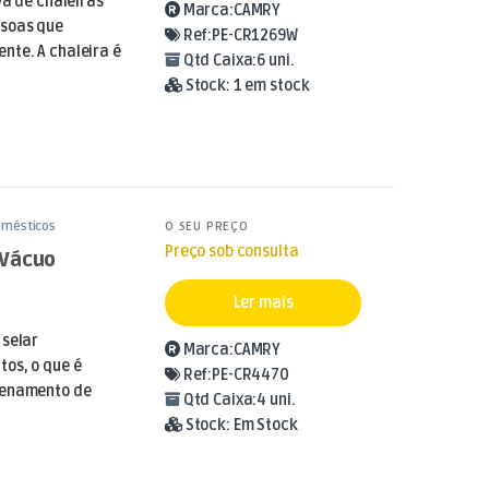
va de chaleiras
Marca:
CAMRY
ssoas que
Ref:
PE-CR1269W
nte. A chaleira é
Qtd Caixa:
6 uni.
Stock:
1 em stock
omésticos
O SEU PREÇO
Preço sob consulta
 Vácuo
Ler mais
 selar
Marca:
CAMRY
os, o que é
Ref:
PE-CR4470
zenamento de
Qtd Caixa:
4 uni.
Stock:
Em Stock