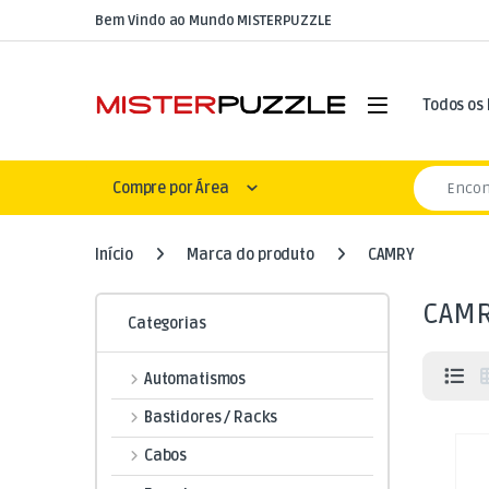
Skip to navigation
Skip to content
Bem Vindo ao Mundo MISTERPUZZLE
Open
Todos os
Search for
Compre por Área
Início
Marca do produto
CAMRY
CAM
Categorias
Automatismos
Bastidores / Racks
Cabos