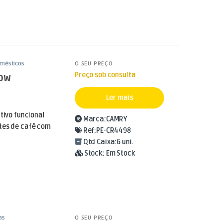
omésticos
O SEU PREÇO
Preço sob consulta
00W
Ler mais
tivo funcional
Marca:
CAMRY
tes de café com
Ref:
PE-CR4498
Qtd Caixa:
6 uni.
Stock:
Em Stock
as
O SEU PREÇO