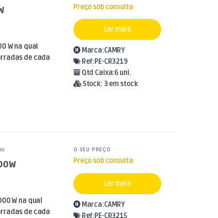
Preço sob consulta
W
Ler mais
00 W na qual
Marca:
CAMRY
orradas de cada
Ref:
PE-CR3219
Qtd Caixa:
6 uni.
Stock:
3 em stock
as
O SEU PREÇO
Preço sob consulta
000W
Ler mais
000 W na qual
Marca:
CAMRY
orradas de cada
Ref:
PE-CR3215