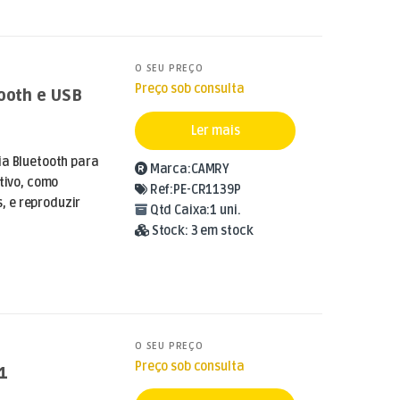
O SEU PREÇO
Preço sob consulta
tooth e USB
Ler mais
ia Bluetooth para
Marca:
CAMRY
itivo, como
Ref:
PE-CR1139P
 e reproduzir
Qtd Caixa:
1 uni.
Stock:
3 em stock
O SEU PREÇO
Preço sob consulta
1