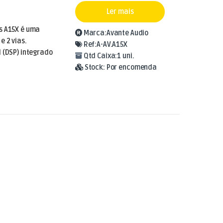
Ler mais
s A15X é uma
Marca:
Avante Audio
e 2 vias.
Ref:
A-AV.A15X
 (DSP) integrado
Qtd Caixa:
1 uni.
Stock:
Por encomenda