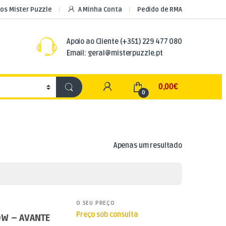
os Mister Puzzle
A Minha Conta
Pedido de RMA
Apoio ao Cliente
(+351) 229 477 080
Email: geral@misterpuzzle.pt
My Account
0,00
€
0
Apenas um resultado
O SEU PREÇO
Preço sob consulta
0W – AVANTE