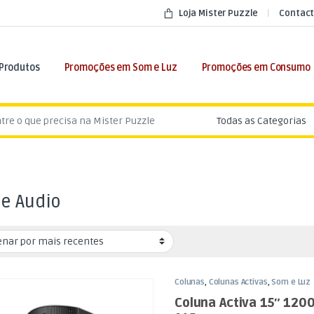
Loja Mister Puzzle
Contact
 Produtos
Promoções em Som e Luz
Promoções em Consumo
:
te Audio
Colunas
,
Colunas Activas
,
Som e Luz
Coluna Activa 15″ 120