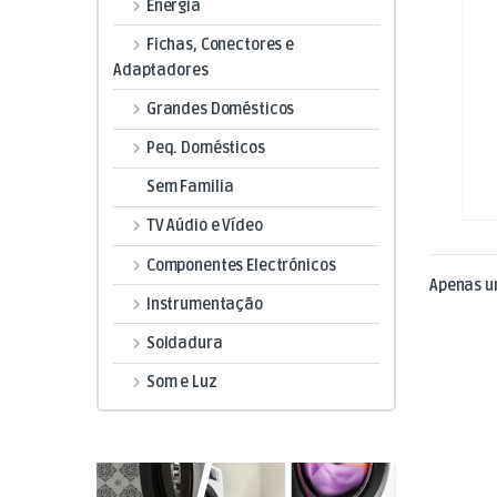
Energia
Fichas, Conectores e
Adaptadores
Grandes Domésticos
Peq. Domésticos
Sem Familia
TV Aúdio e Vídeo
Componentes Electrónicos
Apenas u
Instrumentação
Soldadura
Som e Luz