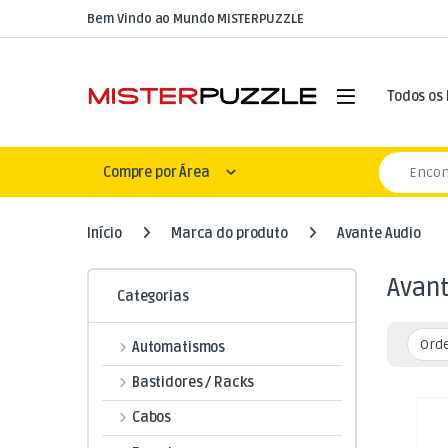
Skip to navigation
Skip to content
Bem Vindo ao Mundo MISTERPUZZLE
Open
Todos os
Search for
Compre por Área
Início
Marca do produto
Avante Audio
Avan
Categorias
Automatismos
Bastidores / Racks
Cabos