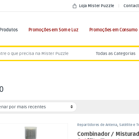
Loja Mister Puzzle
Contact
 Produtos
Promoções em Som e Luz
Promoções em Consumo
:
0
Repartidores de Antena
,
Satélite e T
Vídeo
Combinador / Misturad