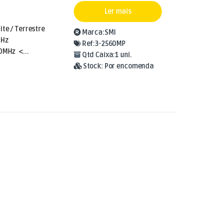
Ler mais
te / Terrestre
Marca:
SMI
MHz
Ref:
3-2560MP
0MHz <...
Qtd Caixa:
1 uni.
Stock:
Por encomenda