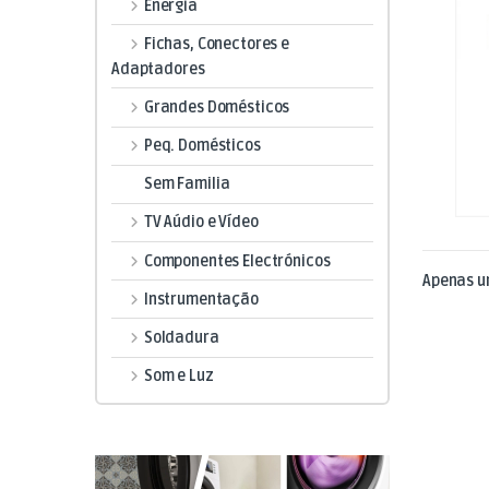
Energia
Fichas, Conectores e
Adaptadores
Grandes Domésticos
Peq. Domésticos
Sem Familia
TV Aúdio e Vídeo
Componentes Electrónicos
Apenas u
Instrumentação
Soldadura
Som e Luz