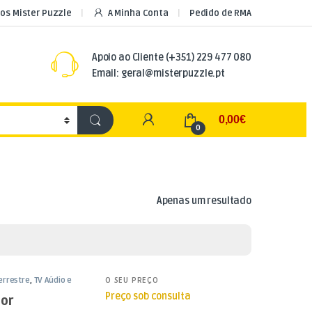
os Mister Puzzle
A Minha Conta
Pedido de RMA
Apoio ao Cliente
(+351) 229 477 080
Email: geral@misterpuzzle.pt
My Account
0,00
€
0
Apenas um resultado
errestre
,
TV Aúdio e
O SEU PREÇO
Preço sob consulta
or