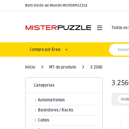
Skip to navigation
Skip to content
Bem Vindo ao Mundo MISTERPUZZLE
Open
Todos os
Search for
Compre por Área
Início
MT do produto
3.2560
3.256
Categorias
Automatismos
Bastidores / Racks
Cabos