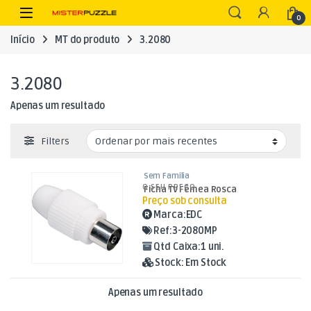
Skip to navigation
Skip to content
Open
0
Início
MT do produto
3.2080
3.2080
Apenas um resultado
Filters
Sem Familia
O SEU PREÇO
Ficha TV Fêmea Rosca
Preço sob consulta
Marca:
EDC
Ref:
3-2080MP
Qtd Caixa:
1 uni.
Stock:
Em Stock
Apenas um resultado