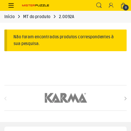
Skip to navigation
Skip to content
Open
0
Início
MT do produto
2.0092A
Não foram encontrados produtos correspondentes à
sua pesquisa.
Brands Carousel