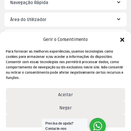
Navegação Rápida
Área do Utilizador
Mister Puzzle
Gerir o Consentimento
Para fornecer as melhores experiências, usamos tecnologias como
cookies para armazenar e/ou aceder a informações do dispositivo.
Consentir com essas tecnologias nos permitirá processar dados, como
comportamento de navegação ou IDs exclusivos neste site. Não consentir
ou retirar o consentimento pode afetar negativamante certos recursos e
funções.
Aceitar
Dúvidas? Contacte-nos!
Negar
(+351) 229 477 080
(chamada para a rede fixa
Ver preferências
Precisa de ajuda?
nacional)
Contacte-nos