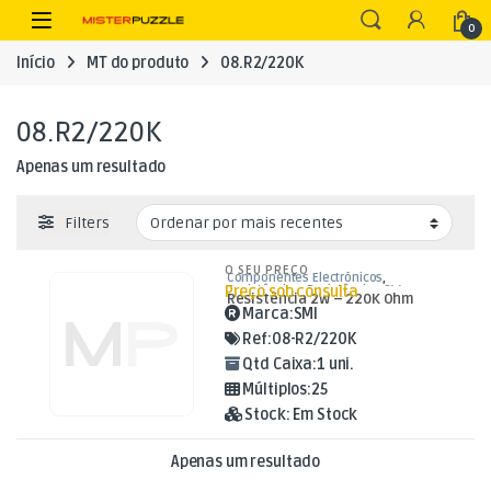
Skip to navigation
Skip to content
Open
0
Início
MT do produto
08.R2/220K
08.R2/220K
Apenas um resultado
Filters
O SEU PREÇO
Componentes Electrónicos
,
Preço sob consulta
Resistências
,
Resistências 2W
Resistência 2W – 220K Ohm
Marca:
SMI
Ref:
08-R2/220K
Qtd Caixa:
1 uni.
Múltiplos:
25
Stock:
Em Stock
Apenas um resultado