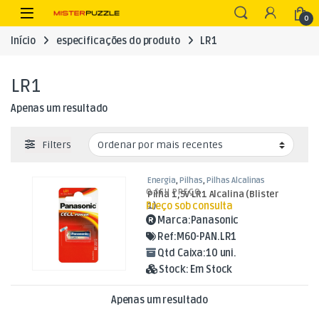
Skip to navigation
Skip to content
Open
0
Início
especificações do produto
LR1
LR1
Apenas um resultado
Filters
Energia
,
Pilhas
,
Pilhas Alcalinas
O SEU PREÇO
Pilha 1,5V LR1 Alcalina (Blister
Preço sob consulta
1)
Marca:
Panasonic
Ref:
M60-PAN.LR1
Qtd Caixa:
10 uni.
Stock:
Em Stock
Apenas um resultado