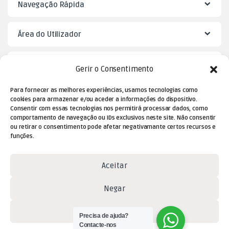
Navegação Rápida
Área do Utilizador
Mister Puzzle
Gerir o Consentimento
Para fornecer as melhores experiências, usamos tecnologias como
cookies para armazenar e/ou aceder a informações do dispositivo.
Consentir com essas tecnologias nos permitirá processar dados, como
comportamento de navegação ou IDs exclusivos neste site. Não consentir
ou retirar o consentimento pode afetar negativamante certos recursos e
funções.
Aceitar
Dúvidas? Contacte-nos!
Negar
(+351) 229 477 080
(chamada para a rede fixa
Ver preferências
Precisa de ajuda?
nacional)
Contacte-nos