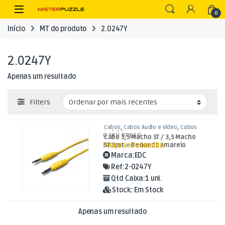
Skip to navigation
Skip to content
Open
0
Início
MT do produto
2.0247Y
2.0247Y
Apenas um resultado
Filters
Cabos
,
Cabos Áudio e Vídeo
,
Cabos
Jack 3,5mm
O SEU PREÇO
Cabo 3,5 Macho ST / 3,5 Macho
Preço sob consulta
ST 3mt – Redondo Amarelo
Marca:
EDC
Ref:
2-0247Y
Qtd Caixa:
1 uni.
Stock:
Em Stock
Apenas um resultado